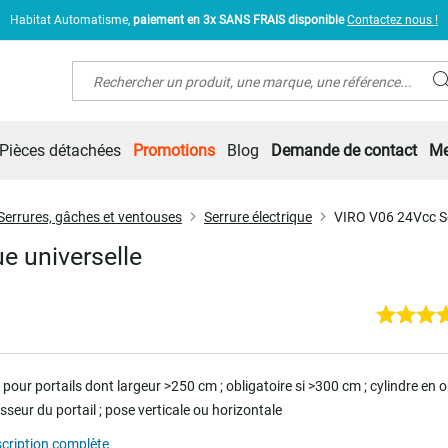
Habitat Automatisme,
paiement en 3x SANS FRAIS disponible
Contactez nous !
Rechercher
Pièces détachées
Promotions
Blog
Demande de contact
Me
Serrures, gâches et ventouses
Serrure électrique
VIRO V06 24Vcc Ser
e universelle
 pour portails dont largeur >250 cm ; obligatoire si >300 cm ; cylindre en 
sseur du portail ; pose verticale ou horizontale
scription complète