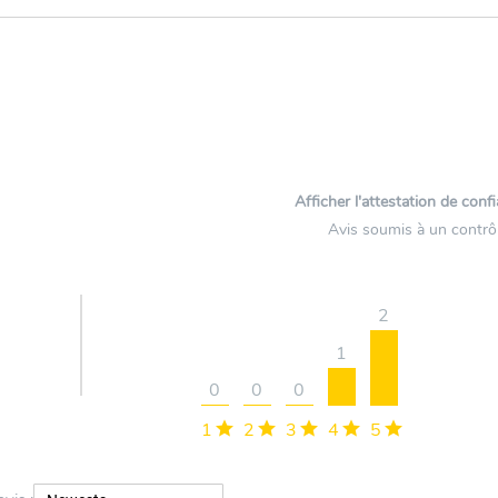
Afficher l'attestation de conf
Avis soumis à un contrô
2
1
0
0
0
1
2
3
4
5