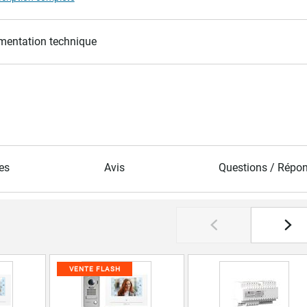
entation technique
es
Avis
Questions / Répo
VENTE FLASH