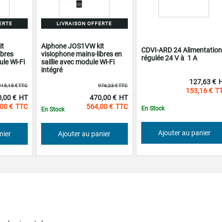
ERTE
LIVRAISON OFFERTE
it
Aiphone JOS1VW kit
CDVI-ARD 24 Alimentation
ibres
visiophone mains-libres en
régulée 24 V à 1 A
le Wi-Fi
saillie avec module Wi-Fi
intégré
127,63 €
915,15 €
976,23 €
153,16 €
Prix
,00 €
470,00 €
al
Spécial
00 €
564,00 €
En Stock
En Stock
Ajouter au panier
nier
Ajouter au panier