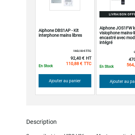
LIVRAISON OFF
Aiphone JOS1FW k
Aiphone DBS1AP - Kit
visiophone mains-l
interphone mains libres
encastré avec modu
intégré
160,18 €
Prix
Prix
92,40 €
470
Spécial
Spéci
110,88 €
564,
En Stock
En Stock
Ajouter au panier
Ajouter au pa
Description