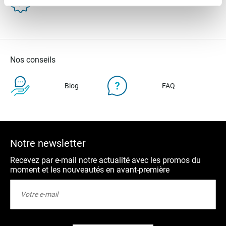
Garanties
Nos conseils
Blog
FAQ
Notre newsletter
Recevez par e-mail notre actualité avec les promos du
moment et les nouveautés en avant-première
Inscription
à
notre
lettre
d’information