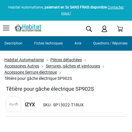
Habitat Automatisme,
paiement en 3x SANS FRAIS disponible
Contactez
nous !
Pani
Rechercher
Description
Fiches techniques
Avis
Questions / Réponses
Habitat Automatisme
Pièces détachées
Accessoires Autres
Serrures, gâches et ventouses
Accessoire Serrure électrique
Têtière pour gâche électrique SP902S
Têtière pour gâche électrique SP902S
IZYX
SKU
SP13022-T1RUX
Skip
to
the