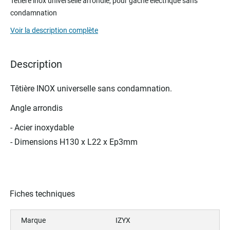
Têtière inox universelle arrondie, pour gâche électrique sans
the
condamnation
beginning
of
Voir la description complète
the
images
gallery
Description
Têtière INOX universelle sans condamnation.
Angle arrondis
- Acier inoxydable
- Dimensions H130 x L22 x Ep3mm
Fiches techniques
Marque
IZYX