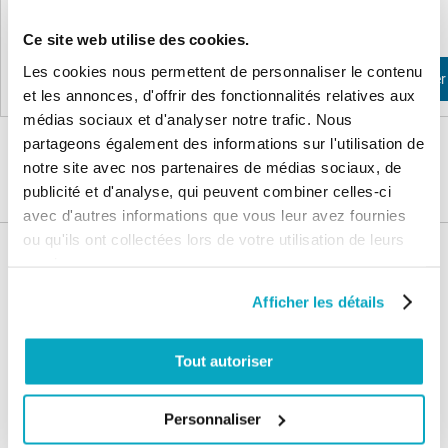
53,96 €
43,66 €
Ce site web utilise des cookies.
Les cookies nous permettent de personnaliser le contenu
Ajouter au panier
Ajouter au panier
et les annonces, d'offrir des fonctionnalités relatives aux
médias sociaux et d'analyser notre trafic. Nous
partageons également des informations sur l'utilisation de
notre site avec nos partenaires de médias sociaux, de
publicité et d'analyse, qui peuvent combiner celles-ci
avec d'autres informations que vous leur avez fournies
ou qu'ils ont collectées lors de votre utilisation de leurs
Nos services
services.
Afficher les détails
Paiement
Paiement en
100% sécurisé
3x sans frais
Tout autoriser
Livraison
SAV & Retours
24/72H
Personnaliser