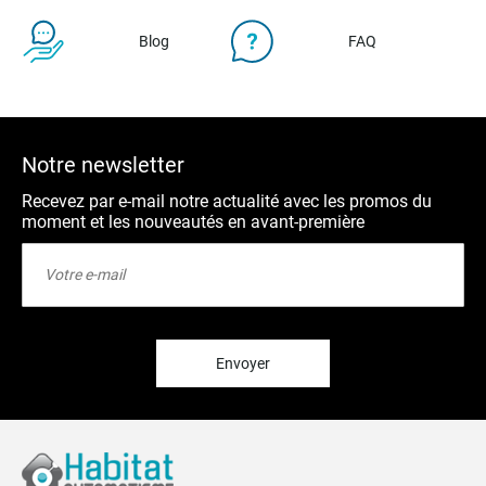
Blog
FAQ
Notre newsletter
Recevez par e-mail notre actualité avec les promos du
moment et les nouveautés en avant-première
Inscription
à
notre
lettre
d’information
:
Envoyer