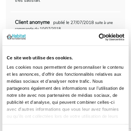
très satisfait
Client anonyme
publié le 27/07/2018
suite à une
commande du 10/07/2018
1/5
notice quasi incompréhensible et lisible
seulement avec une loupe. je dois être très bête
Ce site web utilise des cookies.
car impossible de programmer la nouvelle
télécommande.... du coup, achat pour rien !!!
Les cookies nous permettent de personnaliser le contenu
et les annonces, d'offrir des fonctionnalités relatives aux
médias sociaux et d'analyser notre trafic. Nous
partageons également des informations sur l'utilisation de
notre site avec nos partenaires de médias sociaux, de
Les questions / réponses
publicité et d'analyse, qui peuvent combiner celles-ci
avec d'autres informations que vous leur avez fournies
Pas encore de questions
ou qu'ils ont collectées lors de votre utilisation de leurs
Connectez vous pour poser votre question
services.