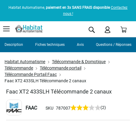
Habitat Automatisme,
paiement en 3x SANS FRAIS disponible
Contactez
nous !
Pani
Rechercher
Description
Fiches techniques
Avis
Questions / Réponses
Habitat Automatisme
Télécommande & Domotique
Télécommande
Télécommande portail
Télécommande Portail Faac
Faac XT2 433SLH Télécommande 2 canaux
Faac XT2 433SLH Télécommande 2 canaux
FAAC
(2)
SKU
787007
Skip
to
the