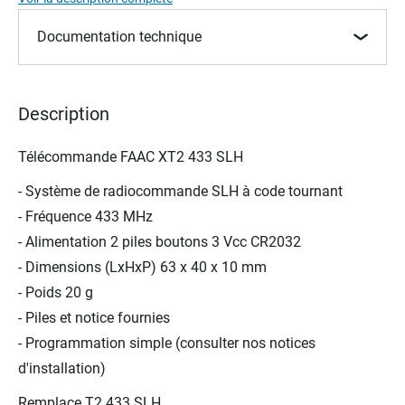
the
images
Documentation technique
gallery
Description
Télécommande FAAC XT2 433 SLH
- Système de radiocommande SLH à code tournant
- Fréquence 433 MHz
- Alimentation 2 piles boutons 3 Vcc CR2032
- Dimensions (LxHxP) 63 x 40 x 10 mm
- Poids 20 g
- Piles et notice fournies
- Programmation simple (consulter nos notices
d'installation)
Remplace T2 433 SLH