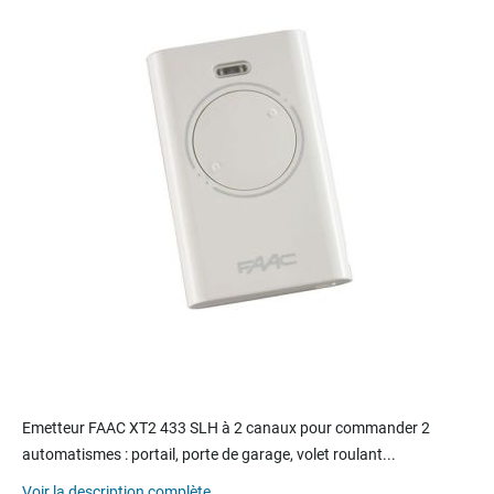
end
of
the
images
gallery
Skip
to
Emetteur FAAC XT2 433 SLH à 2 canaux pour commander 2
the
automatismes : portail, porte de garage, volet roulant...
beginning
of
Voir la description complète