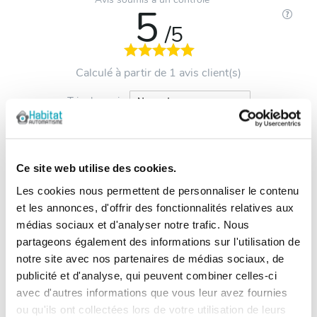
5
/5
Calculé à partir de 1 avis client(s)
Trier les avis :
Client anonyme
publié le 07/01/2022
suite à une
Ce site web utilise des cookies.
commande du 27/12/2021
5/5
Les cookies nous permettent de personnaliser le contenu
et les annonces, d'offrir des fonctionnalités relatives aux
A ce jour, il est conforme à mes attentes.
médias sociaux et d'analyser notre trafic. Nous
partageons également des informations sur l'utilisation de
notre site avec nos partenaires de médias sociaux, de
publicité et d'analyse, qui peuvent combiner celles-ci
avec d'autres informations que vous leur avez fournies
Les questions / réponses
ou qu'ils ont collectées lors de votre utilisation de leurs
Pas encore de questions