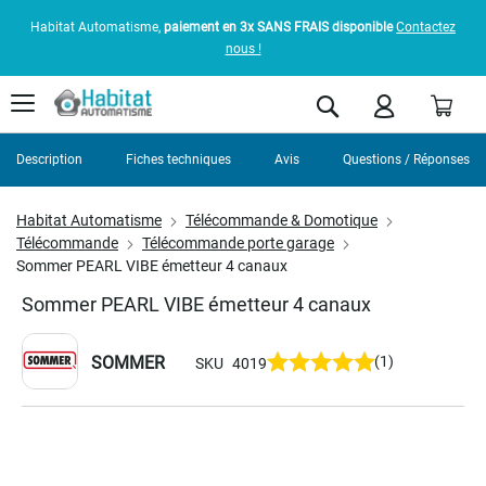
Habitat Automatisme,
paiement en 3x SANS FRAIS disponible
Contactez
nous !
Pani
Rechercher
Description
Fiches techniques
Avis
Questions / Réponses
Habitat Automatisme
Télécommande & Domotique
Télécommande
Télécommande porte garage
Sommer PEARL VIBE émetteur 4 canaux
Sommer PEARL VIBE émetteur 4 canaux
SOMMER
(1)
SKU
4019
Skip
to
the
end