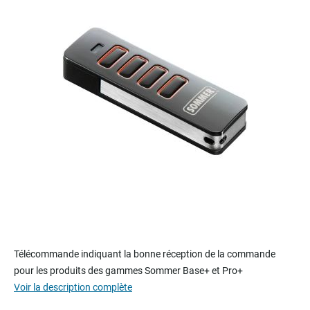
of
the
images
gallery
Skip
to
Télécommande indiquant la bonne réception de la commande
the
pour les produits des gammes Sommer Base+ et Pro+
beginning
Voir la description complète
of
the