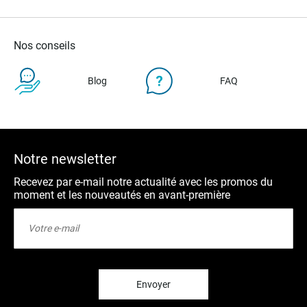
Nos conseils
Blog
FAQ
Notre newsletter
Recevez par e-mail notre actualité avec les promos du
moment et les nouveautés en avant-première
Inscription
à
notre
lettre
d’information
:
Envoyer