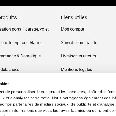
d’information
:
roduits
Liens utiles
ation portail, garage, volet
Mon compte
hone Interphone Alarme
Suivi de commande
ommande & Domotique
Livraison et retours
 détachées
Mentions légales
CGV
okies.
t de personnaliser le contenu et les annonces, d'offrir des fonct
 & Portails
Paiement en 3x sans frais
ux et d'analyser notre trafic. Nous partageons également des in
 avec nos partenaires de médias sociaux, de publicité et d'analyse
Ancien site
autres informations que vous leur avez fournies ou qu'ils ont col