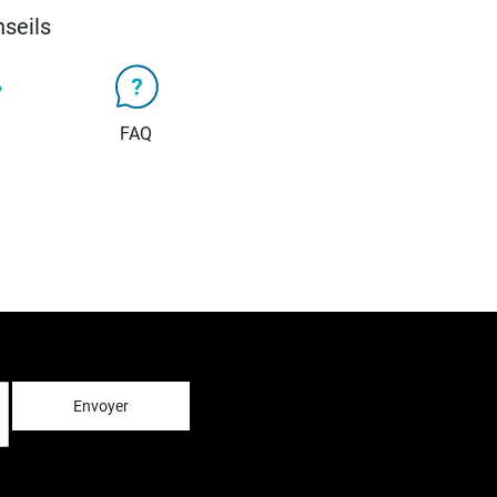
seils
FAQ
Envoyer