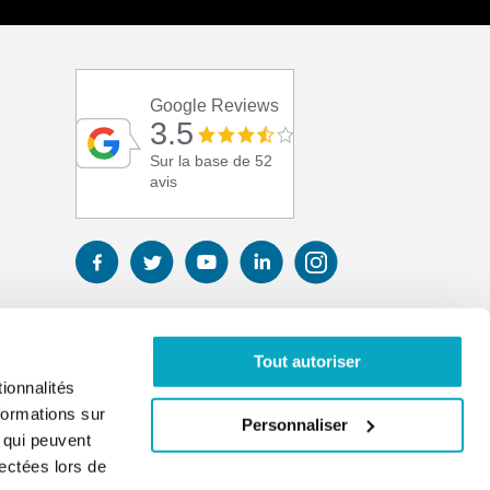
Google Reviews
3.5
Sur la base de 52
avis
Tout autoriser
ionnalités
formations sur
Personnaliser
, qui peuvent
lectées lors de
01 41 17 43 67