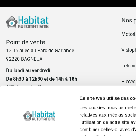
Nos p
Motoris
Point de vente
Visiop
13-15 allée du Parc de Garlande
92220 BAGNEUX
Téléc
Du lundi au vendredi
De 8h30 à 12h30 et de 14h à 18h
Pièces
(17h le vendredi)
Promo
Ce site web utilise des co
01 41 17 43 67
Les cookies nous permetten
Portes
relatives aux médias socia
Nous contacter
l'utilisation de notre site
Blog
combiner celles-ci avec d'