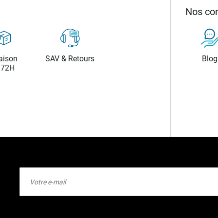
Nos con
aison
SAV & Retours
Blog
/72H
Inscription
à
notre
lettre