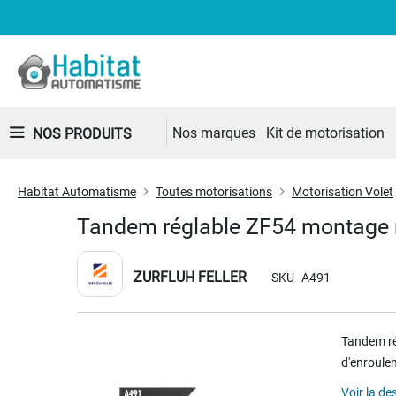
Nos marques
Kit de motorisation
NOS PRODUITS
Habitat Automatisme
Toutes motorisations
Motorisation Volet
Tandem réglable ZF54 montage 
ZURFLUH FELLER
SKU
A491
Skip
Tandem ré
to
d'enroulem
the
end
Voir la de