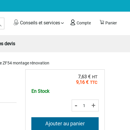
Rechercher
Conseils et services
Compte
Panier
s devis
e ZF54 montage rénovation
7,63 €
9,16 €
En Stock
-
+
Ajouter au panier