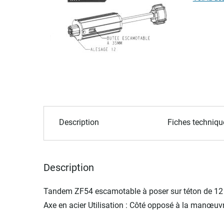
of
the
images
gallery
Skip
to
Description
Fiches techniqu
the
beginning
of
the
Description
images
gallery
Tandem ZF54 escamotable à poser sur téton de 1
Axe en acier Utilisation : Côté opposé à la manœuvre,