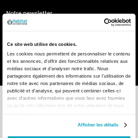
Notre newsletter
Recevez par e-mail notre actualité avec les promos du
moment et les nouveautés en avant-première
Inscription
Ce site web utilise des cookies.
à
notre
Les cookies nous permettent de personnaliser le contenu
lettre
et les annonces, d'offrir des fonctionnalités relatives aux
d’information
médias sociaux et d'analyser notre trafic. Nous
:
Envoyer
partageons également des informations sur l'utilisation de
notre site avec nos partenaires de médias sociaux, de
publicité et d'analyse, qui peuvent combiner celles-ci
avec d'autres informations que vous leur avez fournies
ou qu'ils ont collectées lors de votre utilisation de leurs
services.
Point de vente
Afficher les détails
13-15 allée du Parc de Garlande
92220 BAGNEUX