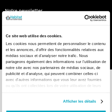
Notre newsletter
Recevez par e-mail notre actualité avec les promos du
moment et les nouveautés en avant-première
Inscription
Ce site web utilise des cookies.
à
notre
Les cookies nous permettent de personnaliser le contenu
lettre
et les annonces, d'offrir des fonctionnalités relatives aux
d’information
médias sociaux et d'analyser notre trafic. Nous
:
Envoyer
partageons également des informations sur l'utilisation de
notre site avec nos partenaires de médias sociaux, de
publicité et d'analyse, qui peuvent combiner celles-ci
avec d'autres informations que vous leur avez fournies
ou qu'ils ont collectées lors de votre utilisation de leurs
services.
Point de vente
Afficher les détails
13-15 allée du Parc de Garlande
92220 BAGNEUX