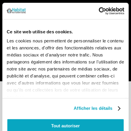
Notre newsletter
Recevez par e-mail notre actualité avec les promos du
moment et les nouveautés en avant-première
Ce site web utilise des cookies.
Inscription
Les cookies nous permettent de personnaliser le contenu
à
et les annonces, d'offrir des fonctionnalités relatives aux
notre
lettre
médias sociaux et d'analyser notre trafic. Nous
d’information
partageons également des informations sur l'utilisation de
:
Envoyer
notre site avec nos partenaires de médias sociaux, de
publicité et d'analyse, qui peuvent combiner celles-ci
avec d'autres informations que vous leur avez fournies
ou qu'ils ont collectées lors de votre utilisation de leurs
services.
Afficher les détails
Point de vente
13-15 allée du Parc de Garlande
Tout autoriser
92220 BAGNEUX