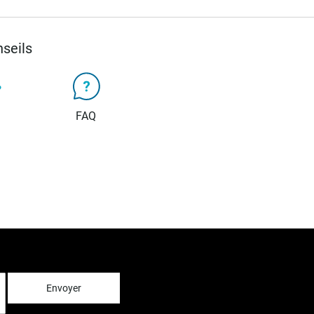
seils
FAQ
Envoyer