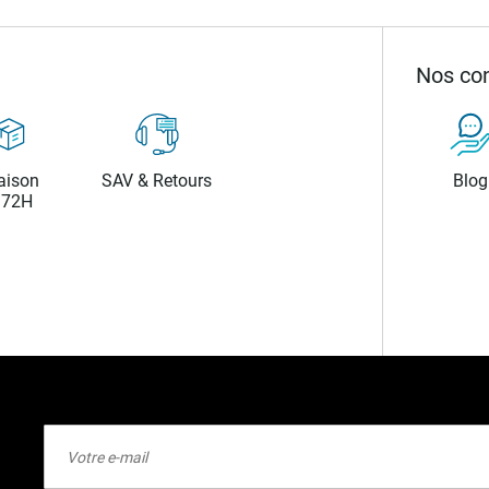
Nos con
aison
SAV & Retours
Blog
/72H
Inscription
à