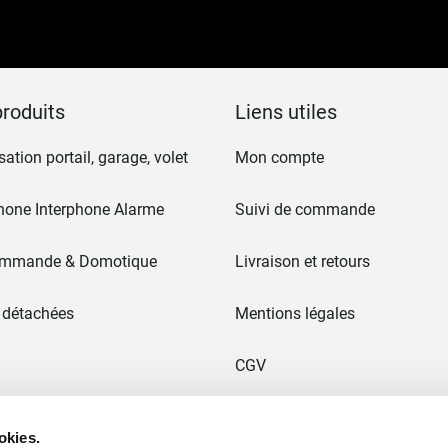
notre
lettre
d’information
:
roduits
Liens utiles
ation portail, garage, volet
Mon compte
hone Interphone Alarme
Suivi de commande
ommande & Domotique
Livraison et retours
 détachées
Mentions légales
CGV
 & Portails
Paiement en 3x sans frais
okies.