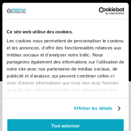
Notre newsletter
Recevez par e-mail notre actualité avec les promos du
moment et les nouveautés en avant-première
Ce site web utilise des cookies.
Inscription
Les cookies nous permettent de personnaliser le contenu
à
et les annonces, d'offrir des fonctionnalités relatives aux
notre
lettre
médias sociaux et d'analyser notre trafic. Nous
d’information
partageons également des informations sur l'utilisation de
:
Envoyer
notre site avec nos partenaires de médias sociaux, de
publicité et d'analyse, qui peuvent combiner celles-ci
avec d'autres informations que vous leur avez fournies
ou qu'ils ont collectées lors de votre utilisation de leurs
services.
Afficher les détails
Point de vente
13-15 allée du Parc de Garlande
Tout autoriser
92220 BAGNEUX