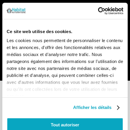
Notre newsletter
Recevez par e-mail notre actualité avec les promos du
moment et les nouveautés en avant-première
Ce site web utilise des cookies.
Inscription
Les cookies nous permettent de personnaliser le contenu
à
et les annonces, d'offrir des fonctionnalités relatives aux
notre
lettre
médias sociaux et d'analyser notre trafic. Nous
d’information
partageons également des informations sur l'utilisation de
:
Envoyer
notre site avec nos partenaires de médias sociaux, de
publicité et d'analyse, qui peuvent combiner celles-ci
avec d'autres informations que vous leur avez fournies
ou qu'ils ont collectées lors de votre utilisation de leurs
services.
Afficher les détails
Point de vente
13-15 allée du Parc de Garlande
Tout autoriser
92220 BAGNEUX