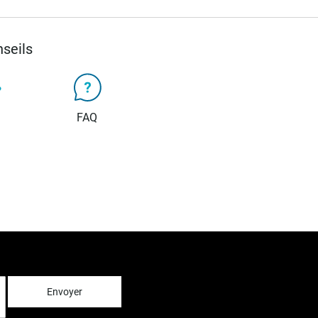
seils
FAQ
Envoyer