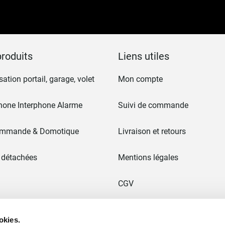
notre
lettre
d’information
:
roduits
Liens utiles
ation portail, garage, volet
Mon compte
hone Interphone Alarme
Suivi de commande
ommande & Domotique
Livraison et retours
 détachées
Mentions légales
CGV
 & Portails
Paiement en 3x sans frais
okies.