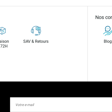
Nos con
aison
SAV & Retours
Blog
/72H
Inscription
à