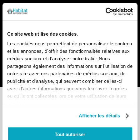
Notre newsletter
Recevez par e-mail notre actualité avec les promos du
moment et les nouveautés en avant-première
Ce site web utilise des cookies.
Inscription
Les cookies nous permettent de personnaliser le contenu
à
et les annonces, d'offrir des fonctionnalités relatives aux
notre
lettre
médias sociaux et d'analyser notre trafic. Nous
d’information
partageons également des informations sur l'utilisation de
:
Envoyer
notre site avec nos partenaires de médias sociaux, de
publicité et d'analyse, qui peuvent combiner celles-ci
avec d'autres informations que vous leur avez fournies
ou qu'ils ont collectées lors de votre utilisation de leurs
services.
Afficher les détails
Point de vente
13-15 allée du Parc de Garlande
Tout autoriser
92220 BAGNEUX