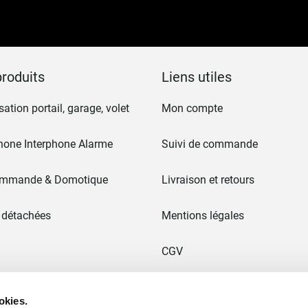
notre
lettre
d’information
:
roduits
Liens utiles
ation portail, garage, volet
Mon compte
hone Interphone Alarme
Suivi de commande
ommande & Domotique
Livraison et retours
 détachées
Mentions légales
CGV
 & Portails
Paiement en 3x sans frais
okies.