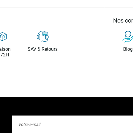
Nos con
aison
SAV & Retours
Blog
/72H
Inscription
à