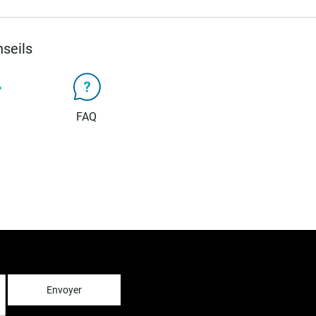
seils
FAQ
Envoyer