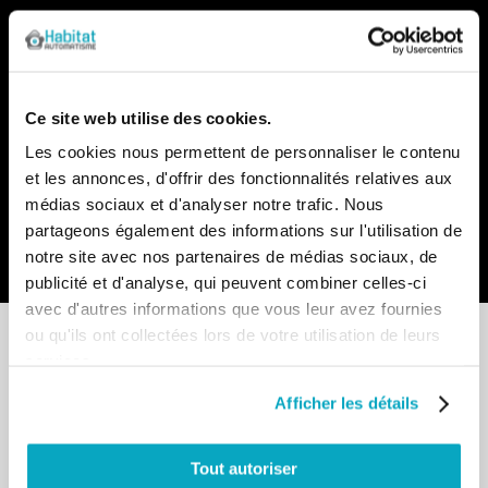
Notre newsletter
Recevez par e-mail notre actualité avec les promos du
moment et les nouveautés en avant-première
Ce site web utilise des cookies.
Inscription
Les cookies nous permettent de personnaliser le contenu
à
et les annonces, d'offrir des fonctionnalités relatives aux
notre
lettre
médias sociaux et d'analyser notre trafic. Nous
d’information
partageons également des informations sur l'utilisation de
:
Envoyer
notre site avec nos partenaires de médias sociaux, de
publicité et d'analyse, qui peuvent combiner celles-ci
avec d'autres informations que vous leur avez fournies
ou qu'ils ont collectées lors de votre utilisation de leurs
services.
Afficher les détails
Point de vente
13-15 allée du Parc de Garlande
Tout autoriser
92220 BAGNEUX