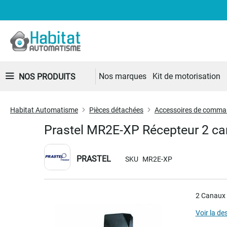
Nos marques
Kit de motorisation
NOS PRODUITS
Habitat Automatisme
Pièces détachées
Accessoires de comm
Prastel MR2E-XP Récepteur 2 c
PRASTEL
SKU
MR2E-XP
Skip
2 Canaux 
to
the
Voir la de
end