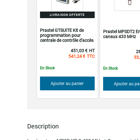
LIVRAISON OFFERTE
Prastel GTSUITE Kit de
Prastel MPSDT2 Em
programmation pour
canaux 433 MHz
centrale de contrôle d'accès
451,03 €
2
541,24 €
33,
En Stock
En Stock
Ajouter au panier
Ajouter au pa
Description