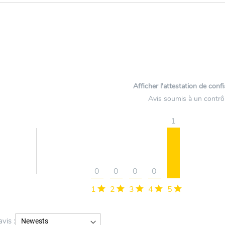
Afficher l'attestation de conf
Avis soumis à un contrô
1
0
0
0
0
1
2
3
4
5
avis :