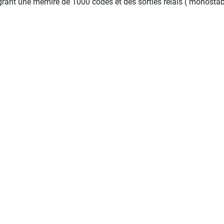
ant une mémire de 1000 codes et des sorties relais ( monostab