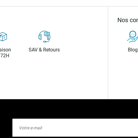
Nos con
aison
SAV & Retours
Blog
/72H
Inscription
à
notre