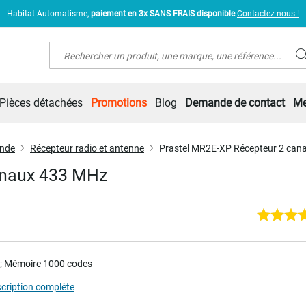
Habitat Automatisme,
paiement en 3x SANS FRAIS disponible
Contactez nous !
Rechercher
Pièces détachées
Promotions
Blog
Demande de contact
Me
ande
Récepteur radio et antenne
Prastel MR2E-XP Récepteur 2 can
anaux 433 MHz
; Mémoire 1000 codes
scription complète