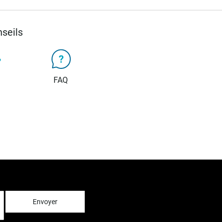
seils
FAQ
Envoyer