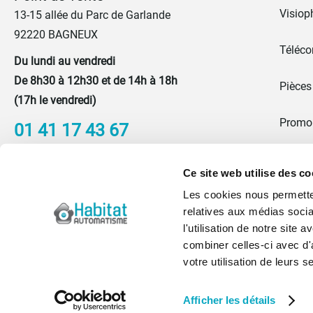
Visiop
13-15 allée du Parc de Garlande
92220 BAGNEUX
Téléc
Du lundi au vendredi
De 8h30 à 12h30 et de 14h à 18h
Pièces
(17h le vendredi)
Promo
01 41 17 43 67
Portes
Nous contacter
Ce site web utilise des co
Les cookies nous permetten
Blog
relatives aux médias socia
l'utilisation de notre site
Qui s
combiner celles-ci avec d'
votre utilisation de leurs s
Afficher les détails