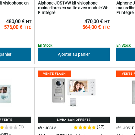
t visiophone en
Aiphone JOS1VW kit visiophone
Aiphone J
mains-libres en saillie avec module Wi-
mains-lib
Fi intégré
Fi intégré
480,00 €
470,00 €
576,00 €
564,00 €
En Stock
En Stock
 panier
Ajouter au panier
VENTE FLASH
VENTE 
OFFERTE
LIVRAISON OFFERTE
(1)
(27)
réf : JOS1V
réf : JOS1F
032 -