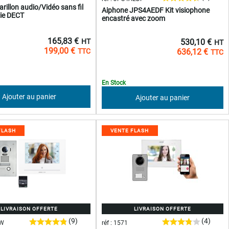
rillon audio/Vidéo sans fil
Aiphone JPS4AEDF Kit visiophone
ie DECT
encastré avec zoom
165,83 €
530,10 €
199,00 €
636,12 €
En Stock
Ajouter au panier
Ajouter au panier
FLASH
VENTE FLASH
LIVRAISON OFFERTE
LIVRAISON OFFERTE
(9)
(4)
FW
réf : 1571