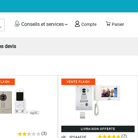
Rechercher
Conseils et services
Compte
Panier
s devis
FLASH
VENTE FLASH
LIVRAISON OFFERTE
(3)
(7)
réf : JPS4AEDF