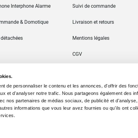
hone Interphone Alarme
Suivi de commande
ommande & Domotique
Livraison et retours
 détachées
Mentions légales
CGV
 & Portails
Paiement en 3x sans frais
okies.
t de personnaliser le contenu et les annonces, d'offrir des fonct
Ancien site
ux et d'analyser notre trafic. Nous partageons également des in
 avec nos partenaires de médias sociaux, de publicité et d'analyse
ommes nous ?
Plan du site
autres informations que vous leur avez fournies ou qu'ils ont col
ervices.
Moyens de paiement