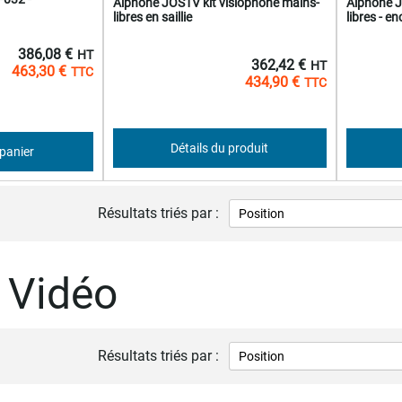
Aiphone JOS1V kit visiophone mains-
Aiphone J
libres en saillie
libres - e
386,08 €
362,42 €
463,30 €
434,90 €
Détails du produit
 panier
Résultats triés par :
r Vidéo
Résultats triés par :