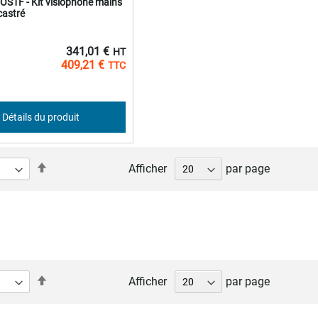
OS1F - Kit visiophone mains
ncastré
341,01 €
409,21 €
Détails du produit
Par
Afficher
par page
ordre
décroissant
Par
Afficher
par page
ordre
décroissant