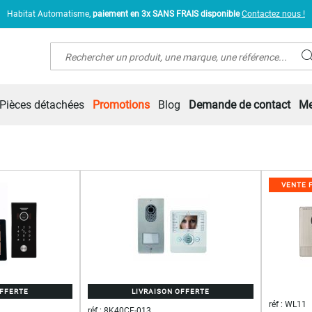
Habitat Automatisme,
paiement en 3x SANS FRAIS disponible
Contactez nous !
Rechercher
Pièces détachées
Promotions
Blog
Demande de contact
Me
VENTE 
OFFERTE
LIVRAISON OFFERTE
réf : WL11
réf : 8K40CF-013