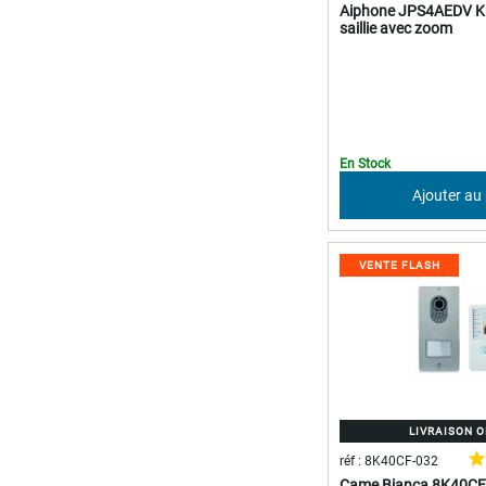
Aiphone JPS4AEDV Ki
saillie avec zoom
En Stock
Ajouter au
VENTE FLASH
LIVRAISON 
réf : 8K40CF-032
Came Bianca 8K40CF-