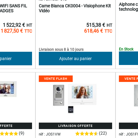
Aiphone ca
WIFI SANS FIL
Came Bianca CK0004 - Visiophone Kit
technolog
BADGES
Vidéo
1 522,92 €
515,38 €
1 827,50 €
618,46 €
En Stock
Livraison sous 8 à 10 jours
 panier
Ajouter au panier
VENTE FLASH
VENTE 
OFFERTE
LIVRAISON OFFERTE
(9)
(22)
réf : JOS1VW
réf : JOS1