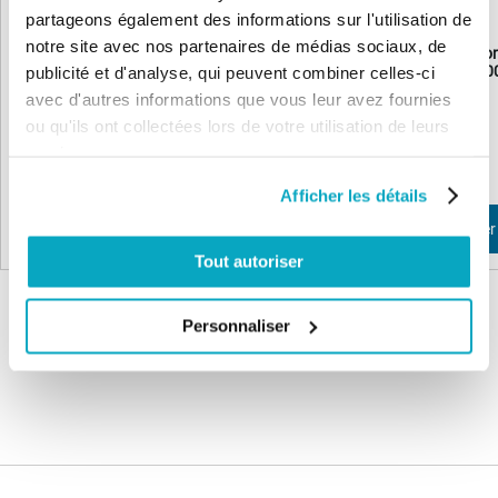
partageons également des informations sur l'utilisation de
notre site avec nos partenaires de médias sociaux, de
Crémaillère 1 mètre nylon | Fixation
Crémaillère 1 mètre nylon
publicité et d'analyse, qui peuvent combiner celles-ci
INFÉRIEURE portail 800 kg | Noir
SUPERIEURE portail 800 
avec d'autres informations que vous leur avez fournies
ou qu'ils ont collectées lors de votre utilisation de leurs
19,27 €
21,07 €
23,13 €
25,29 €
services.
Afficher les détails
Ajouter au panier
Ajouter au panier
Tout autoriser
Personnaliser