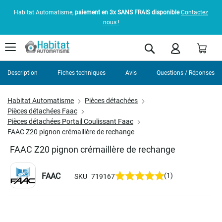
Habitat Automatisme,
paiement en 3x SANS FRAIS disponible
Contactez
nous !
Pani
Rechercher
Description
Fiches techniques
Avis
Questions / Réponses
Habitat Automatisme
Pièces détachées
Pièces détachées Faac
Pièces détachées Portail Coulissant Faac
FAAC Z20 pignon crémaillère de rechange
FAAC Z20 pignon crémaillère de rechange
FAAC
(1)
SKU
719167
Skip
to
the