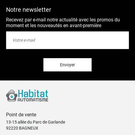
Notre newsletter
Recevez par e-mail notre actualité avec les promos du
moment et les nouveautés en avant-première
Inscription
à
notre
lettre
d’information
:
Envoyer
Point de vente
13-15 allée du Parc de Garlande
92220 BAGNEUX