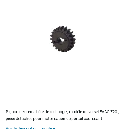
end
of
the
images
gallery
Skip
to
Pignon de crémaillère de rechange ; modèle universel FAAC Z20 ;
the
pièce détachée pour motorisation de portail coulissant
beginning
of
Voir la description complète