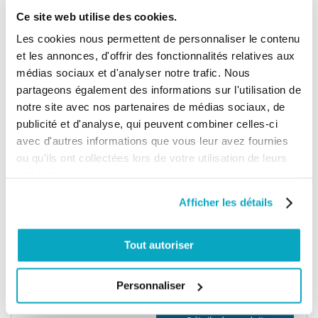
NICE SPIN Tête de guidage
Ce site web utilise des cookies.
Les cookies nous permettent de personnaliser le contenu
et les annonces, d'offrir des fonctionnalités relatives aux
76,77 €
médias sociaux et d'analyser notre trafic. Nous
Ajouter au panier
92,12 €
partageons également des informations sur l'utilisation de
notre site avec nos partenaires de médias sociaux, de
publicité et d'analyse, qui peuvent combiner celles-ci
Nice SNA30 Rail prémonté 300cm
avec d'autres informations que vous leur avez fournies
ou qu'ils ont collectées lors de votre utilisation de leurs
services.
155,87 €
Ajouter au panier
Afficher les détails
187,04 €
Tout autoriser
NICE SPINKIT Transformateur de
rechange
Personnaliser
61,29 €