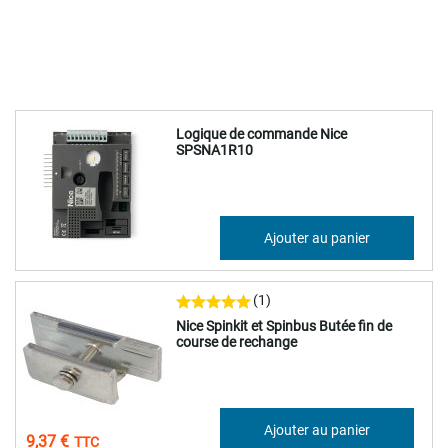
Logique de commande Nice
SPSNA1R10
214,94 €
Ajouter au panier
257,93 €
(1)
Nice Spinkit et Spinbus Butée fin de
course de rechange
7,81 €
Ajouter au panier
9,37 €