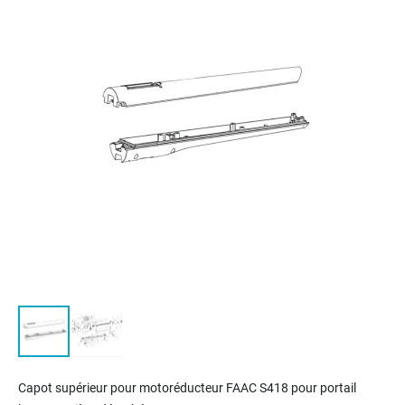
of
the
images
gallery
Skip
to
Capot supérieur
pour motoréducteur
FAAC S418 pour portail
the