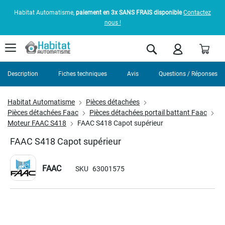
Habitat Automatisme,
paiement en 3x SANS FRAIS disponible
Contactez
nous !
Pani
Rechercher
Description
Fiches techniques
Avis
Questions / Réponses
Habitat Automatisme
Pièces détachées
Pièces détachées Faac
Pièces détachées portail battant Faac
Moteur FAAC S418
FAAC S418 Capot supérieur
FAAC S418 Capot supérieur
FAAC
SKU
63001575
Skip
to
the
end