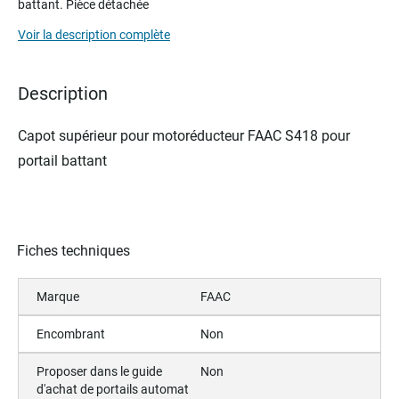
battant. Pièce détachée
beginning
of
Voir la description complète
the
images
gallery
Description
Capot supérieur
pour motoréducteur
FAAC S418 pour
portail battant
Fiches techniques
Marque
FAAC
Encombrant
Non
Proposer dans le guide
Non
d'achat de portails automat