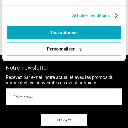
services.
Afficher les détails
Nos conseils
Tout autoriser
Blog
FAQ
Personnaliser
Notre newsletter
Recevez par e-mail notre actualité avec les promos du
moment et les nouveautés en avant-première
Inscription
à
notre
lettre
d’information
:
Envoyer