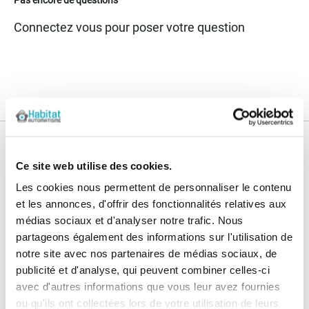
Connectez vous pour poser votre question
Nos services
Ce site web utilise des cookies.
Paiement
Paiement en
Les cookies nous permettent de personnaliser le contenu
100% sécurisé
3x sans frais
et les annonces, d'offrir des fonctionnalités relatives aux
médias sociaux et d'analyser notre trafic. Nous
Livraison
SAV & Retours
partageons également des informations sur l'utilisation de
24/72H
notre site avec nos partenaires de médias sociaux, de
publicité et d'analyse, qui peuvent combiner celles-ci
Garanties
avec d'autres informations que vous leur avez fournies
ou qu'ils ont collectées lors de votre utilisation de leurs