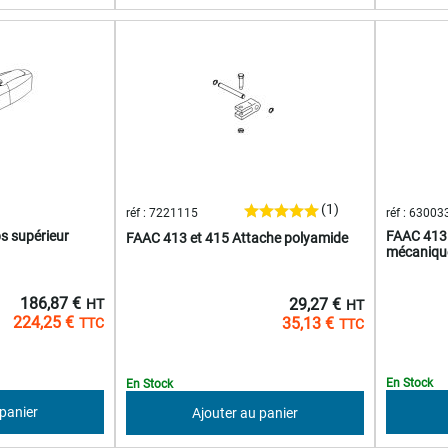
(1)
réf : 7221115
réf : 6300
s supérieur
FAAC 413 
FAAC 413 et 415 Attache polyamide
mécanique
186,87 €
29,27 €
224,25 €
35,13 €
En Stock
En Stock
 panier
Ajouter au panier