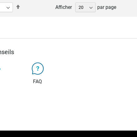
Par
Afficher
par page
ordre
décroissant
seils
FAQ