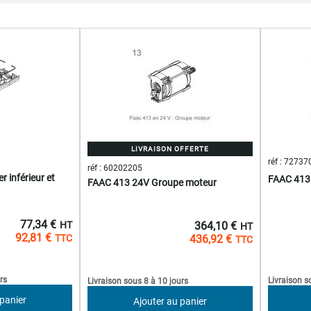
LIVRAISON OFFERTE
réf : 72737
réf : 60202205
 inférieur et
FAAC 413 
FAAC 413 24V Groupe moteur
77,34 €
364,10 €
92,81 €
436,92 €
rs
Livraison s
Livraison sous 8 à 10 jours
 panier
Ajouter au panier