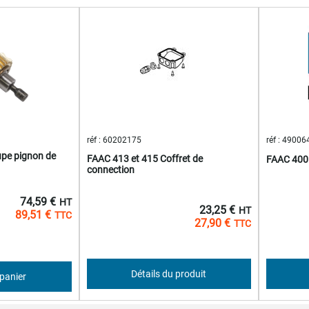
réf : 60202175
réf : 49006
upe pignon de
FAAC 413 et 415 Coffret de
FAAC 400 
connection
74,59 €
23,25 €
89,51 €
27,90 €
Détails du produit
 panier