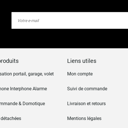
Inscription
à
notre
lettre
d’information
:
roduits
Liens utiles
ation portail, garage, volet
Mon compte
hone Interphone Alarme
Suivi de commande
ommande & Domotique
Livraison et retours
 détachées
Mentions légales