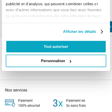
publicité et d'analyse, qui peuvent combiner celles-ci
339,62 €
310,28 €
407,54 €
372,34 €
avec d'autres informations que vous leur avez fournies
ou qu'ils ont collectées lors de votre utilisation de leurs
services.
Ajouter au panier
Ajouter au panier
Afficher les détails
Tout autoriser
Personnaliser
Nos services
Paiement
Paiement en
100% sécurisé
3x sans frais