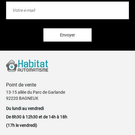
Inscription
à
notre
lettre
d’information
:
Envoyer
Point de vente
13-15 allée du Parc de Garlande
92220 BAGNEUX
Du lundi au vendredi
De 8h30 à 12h30 et de 14h à 18h
(17h le vendredi)