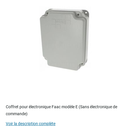
of
the
images
gallery
Skip
to
Coffret pour électronique Faac modèle E (Sans électronique de
the
commande)
beginning
of
Voir la description complète
the