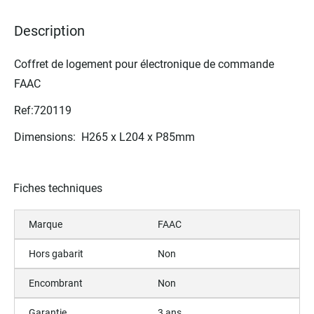
images
gallery
Description
Coffret de logement pour électronique de commande
FAAC
Ref:720119
Dimensions: H265 x L204 x P85mm
Fiches techniques
Marque
FAAC
Hors gabarit
Non
Encombrant
Non
Garantie
3 ans