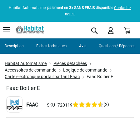
Habitat Automatisme,
paiement en 3x SANS FRAIS disponible
Contactez
nous !
Pani
Rechercher
Description
Fiches techniques
Avis
Questions / Réponses
Habitat Automatisme
Pièces détachées
Accessoires de commande
Logique de commande
Carte électronique portail battant Faac
Faac Boitier E
Faac Boitier E
FAAC
(2)
SKU
720119
Skip
to
the
end