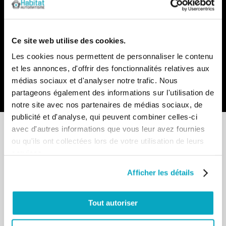
Recevez par e-mail notre actualité avec les promos du
moment et les nouveautés en avant-première
Inscription
Ce site web utilise des cookies.
à
notre
Les cookies nous permettent de personnaliser le contenu
lettre
et les annonces, d'offrir des fonctionnalités relatives aux
d’information
médias sociaux et d'analyser notre trafic. Nous
:
Envoyer
partageons également des informations sur l'utilisation de
notre site avec nos partenaires de médias sociaux, de
publicité et d'analyse, qui peuvent combiner celles-ci
avec d'autres informations que vous leur avez fournies
ou qu'ils ont collectées lors de votre utilisation de leurs
services.
Point de vente
Afficher les détails
13-15 allée du Parc de Garlande
92220 BAGNEUX
Tout autoriser
Du lundi au vendredi
De 8h30 à 12h30 et de 14h à 18h