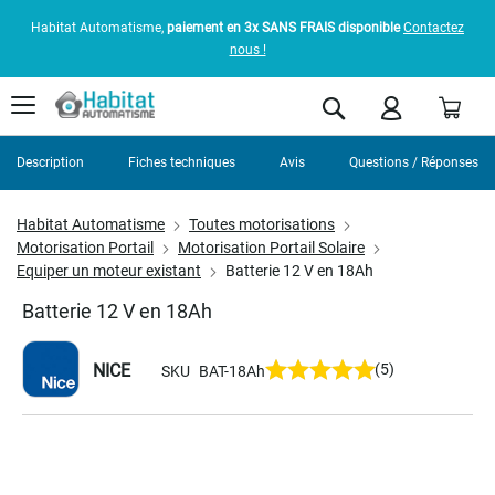
Habitat Automatisme,
paiement en 3x SANS FRAIS disponible
Contactez
nous !
Pani
Rechercher
Description
Fiches techniques
Avis
Questions / Réponses
Habitat Automatisme
Toutes motorisations
Motorisation Portail
Motorisation Portail Solaire
Equiper un moteur existant
Batterie 12 V en 18Ah
Batterie 12 V en 18Ah
NICE
(5)
SKU
BAT-18Ah
Skip
to
the
end