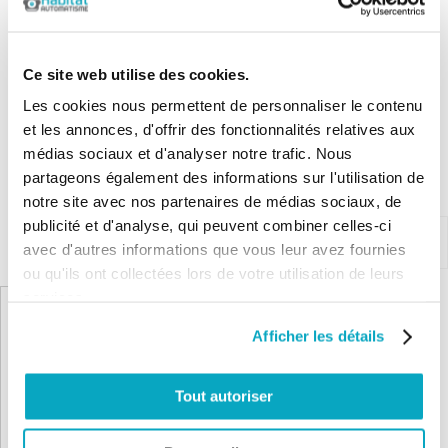
de bonne qualitée
Ce site web utilise des cookies.
Les cookies nous permettent de personnaliser le contenu
Les questions / réponses
et les annonces, d'offrir des fonctionnalités relatives aux
Pas encore de questions
médias sociaux et d'analyser notre trafic. Nous
partageons également des informations sur l'utilisation de
Connectez vous pour poser votre question
notre site avec nos partenaires de médias sociaux, de
publicité et d'analyse, qui peuvent combiner celles-ci
avec d'autres informations que vous leur avez fournies
Produits complémentaires
ou qu'ils ont collectées lors de votre utilisation de leurs
services.
Afficher les détails
Tout autoriser
LIVRAISON OFFERTE