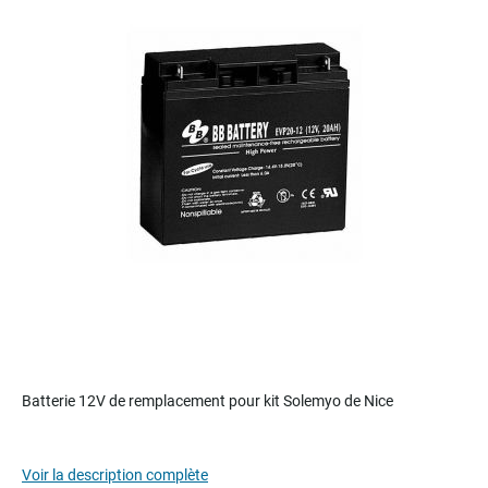
of
the
images
gallery
Skip
to
Batterie 12V de remplacement pour kit Solemyo de Nice
the
beginning
of
Voir la description complète
the