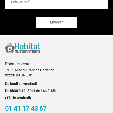
à
notre
lettre
d’information
:
Envoyer
Point de vente
13-15 allée du Parc de Garlande
92220 BAGNEUX
Du lundi au vendredi
De 8h30 à 12h30 et de 14h à 18h
(17h le vendredi)
01 41 17 43 67