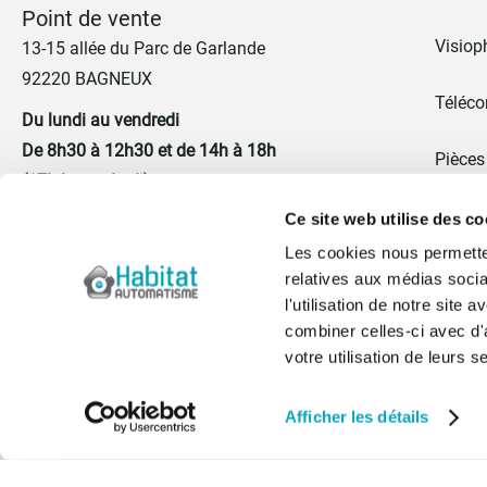
Point de vente
Visiop
13-15 allée du Parc de Garlande
92220 BAGNEUX
Téléc
Du lundi au vendredi
De 8h30 à 12h30 et de 14h à 18h
Pièces
(17h le vendredi)
Promo
Ce site web utilise des co
01 41 17 43 67
Les cookies nous permetten
Portes
relatives aux médias socia
Nous contacter
l'utilisation de notre site
Blog
combiner celles-ci avec d'
votre utilisation de leurs s
Qui s
Afficher les détails