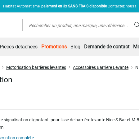
Habitat Automatisme,
paiement en 3x SANS FRAIS disponible
Contactez nous !
Rechercher
Pièces détachées
Promotions
Blog
Demande de contact
Me
Motorisation barrières levantes
Accessoires Barrière Levante
N
tion
 signalisation clignotant, pour lisse de barrière levante Nice S-Bar et M-
 m
scription complète