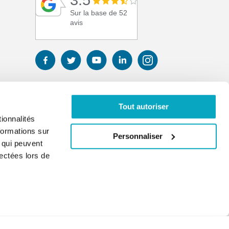
3.5
Sur la base de 52
avis
Tout autoriser
ionnalités
formations sur
Personnaliser
, qui peuvent
lectées lors de
01 41 17 43 67