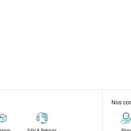
Nos con
aison
SAV & Retours
Blog