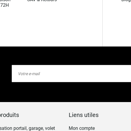
/72H
Inscription
à
notre
lettre
d’information
:
roduits
Liens utiles
ation portail, garage, volet
Mon compte