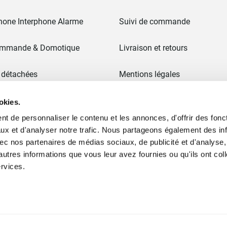
hone Interphone Alarme
Suivi de commande
ommande & Domotique
Livraison et retours
 détachées
Mentions légales
CGV
okies.
t de personnaliser le contenu et les annonces, d'offrir des fonct
 & Portails
Paiement en 3x sans frais
ux et d'analyser notre trafic. Nous partageons également des in
 avec nos partenaires de médias sociaux, de publicité et d'analyse
Ancien site
autres informations que vous leur avez fournies ou qu'ils ont col
ervices.
ommes nous ?
Plan du site
Moyens de paiement