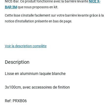
NICE-Bar. Ce produit fonctionne avec la barrière levante
NICE X-
beginning
BAR 3M
que nous proposons en kit.
of
the
Cette lisse s'installe facilement sur votre barrière levante grâce à la
images
notice d'installation présente en bas de page.
gallery
Voir la description complète
Description
Lisse en aluminium laquée blanche
3x100cm, avec accessoires de finition
Ref: PRXB06