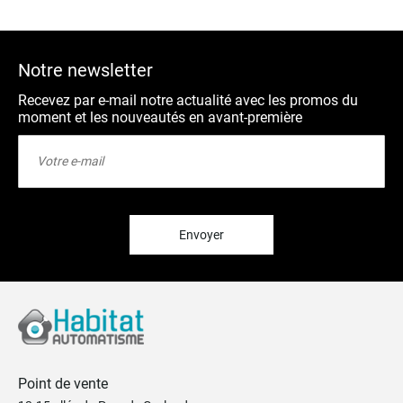
Notre newsletter
Recevez par e-mail notre actualité avec les promos du
moment et les nouveautés en avant-première
Inscription
à
notre
lettre
d’information
:
Envoyer
Point de vente