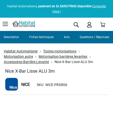
Habitat Automatisme,
paiement en 3x SANS FRAIS disponible
Contactez
nous !
Pani
Rechercher
Description
Fiches techniques
Avis
Questions / Réponses
Habitat Automatisme
Toutes motorisations
Motorisation autre
Motorisation barrières levantes
Accessoires Barrière Levante
Nice X-Bar Lisse ALU 3m
Nice X-Bar Lisse ALU 3m
NICE
SKU
NICE-PRXB06
Skip
to
the
end