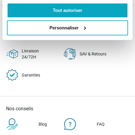
Tout autoriser
Nos services
Personnaliser
Paiement
Paiement en
100% sécurisé
3x sans frais
Livraison
SAV & Retours
24/72H
Garanties
Nos conseils
Blog
FAQ