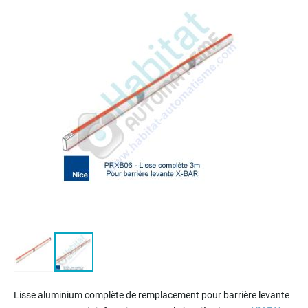
of
the
images
gallery
Skip
to
Lisse aluminium complète de remplacement pour barrière levante
the