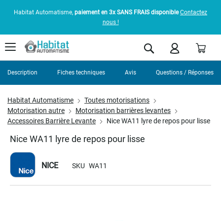
Habitat Automatisme,
paiement en 3x SANS FRAIS disponible
Contactez
nous !
Pani
Rechercher
Description
Fiches techniques
Avis
Questions / Réponses
Habitat Automatisme
Toutes motorisations
Motorisation autre
Motorisation barrières levantes
Accessoires Barrière Levante
Nice WA11 lyre de repos pour lisse
Nice WA11 lyre de repos pour lisse
NICE
SKU
WA11
Skip
to
the
end