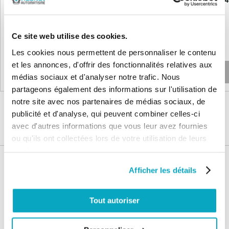
2 045,47 €
1 948,76 €
Ce site web utilise des cookies.
2 454,56 €
2 338,51 €
Les cookies nous permettent de personnaliser le contenu
et les annonces, d'offrir des fonctionnalités relatives aux
Non disponible
Non disponible
médias sociaux et d'analyser notre trafic. Nous
partageons également des informations sur l'utilisation de
notre site avec nos partenaires de médias sociaux, de
publicité et d'analyse, qui peuvent combiner celles-ci
avec d'autres informations que vous leur avez fournies
ou qu'ils ont collectées lors de votre utilisation de leurs
services.
Nos services
Afficher les détails
Paiement
Paiement en
100% sécurisé
3x sans frais
Tout autoriser
Livraison
SAV & Retours