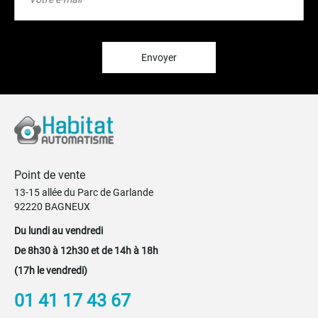
notre
lettre
d’information
:
Envoyer
Point de vente
13-15 allée du Parc de Garlande
92220 BAGNEUX
Du lundi au vendredi
De 8h30 à 12h30 et de 14h à 18h
(17h le vendredi)
01 41 17 43 67