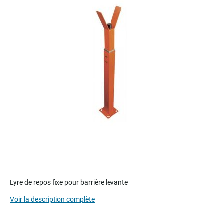
of
the
images
gallery
Skip
to
Lyre de repos fixe pour barrière levante
the
Voir la description complète
beginning
of
the