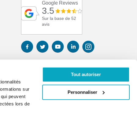
Google Reviews
3.5
Sur la base de 52
avis
Tout autoriser
ionnalités
formations sur
Personnaliser
, qui peuvent
lectées lors de
01 41 17 43 67