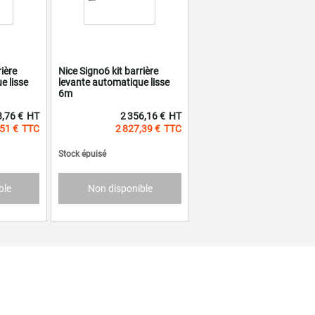
ière
Nice Signo6 kit barrière
e lisse
levante automatique lisse
6m
8,76 €
2 356,16 €
,51 €
2 827,39 €
Stock épuisé
ble
Non disponible