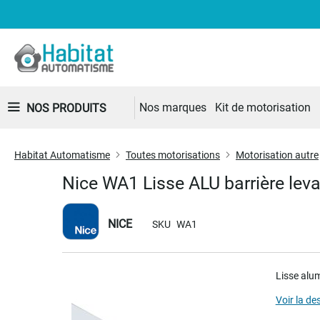
Nos marques
Kit de motorisation
NOS PRODUITS
Habitat Automatisme
Toutes motorisations
Motorisation autre
Nice WA1 Lisse ALU barrière lev
NICE
SKU
WA1
Skip
Lisse al
to
the
Voir la de
end