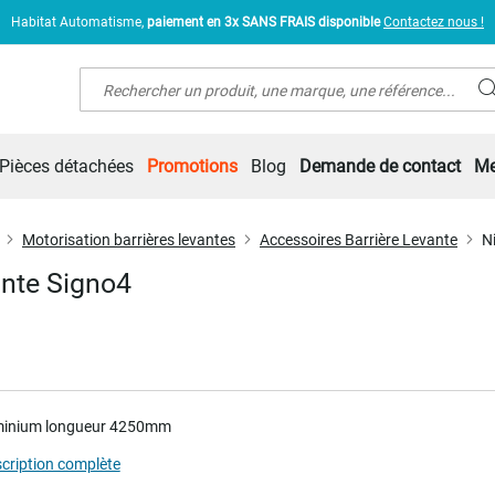
Habitat Automatisme,
paiement en 3x SANS FRAIS disponible
Contactez nous !
Rechercher
Pièces détachées
Promotions
Blog
Demande de contact
Me
Motorisation barrières levantes
Accessoires Barrière Levante
N
ante Signo4
uminium longueur 4250mm
scription complète