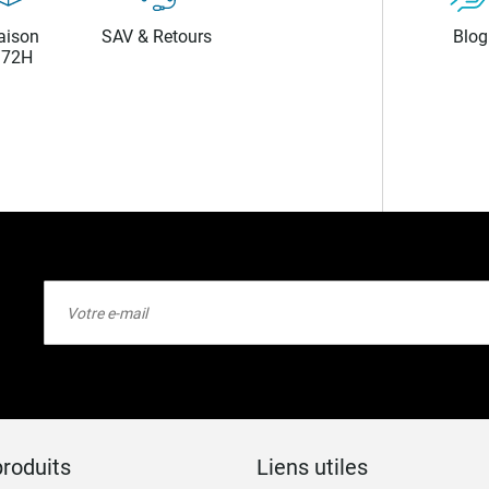
aison
SAV & Retours
Blog
/72H
Inscription
à
notre
lettre
d’information
:
roduits
Liens utiles