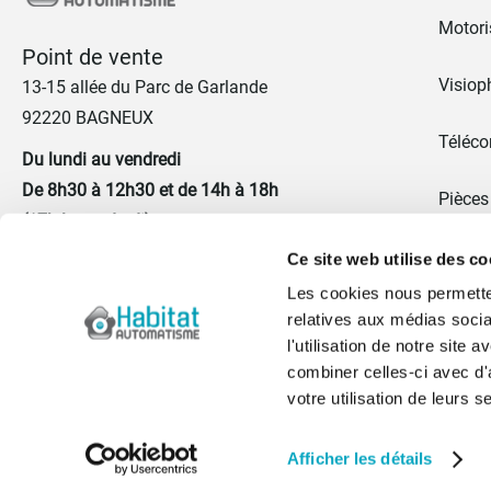
Motoris
Point de vente
Visiop
13-15 allée du Parc de Garlande
92220 BAGNEUX
Téléc
Du lundi au vendredi
De 8h30 à 12h30 et de 14h à 18h
Pièces
(17h le vendredi)
Promo
Ce site web utilise des co
01 41 17 43 67
Les cookies nous permetten
Portes
relatives aux médias socia
Nous contacter
l'utilisation de notre site
Blog
combiner celles-ci avec d'
votre utilisation de leurs s
Qui s
Afficher les détails