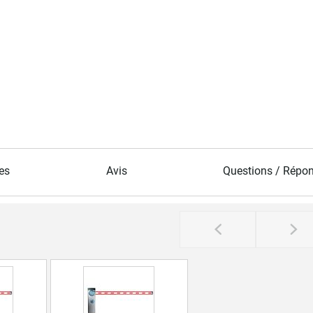
es
Avis
Questions / Répo