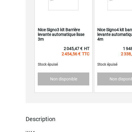
Nice Signo3 kit Barrière
Nice Signo4 kit barr
levante automatique lisse
levante automatiqu
3m
4m
2 045,47 €
1 94
2 454,56 €
2 338
Stock épuisé
Stock épuisé
Non disponible
Non disponi
Description