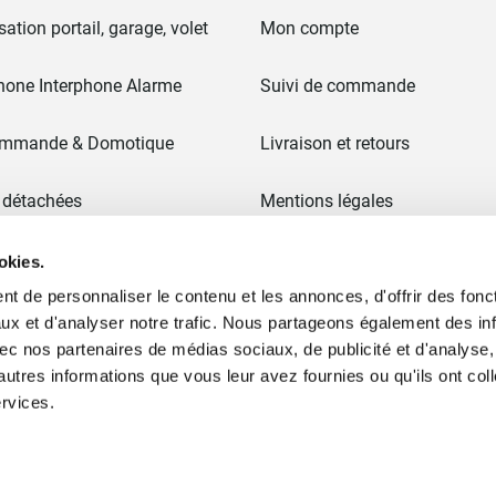
ation portail, garage, volet
Mon compte
hone Interphone Alarme
Suivi de commande
ommande & Domotique
Livraison et retours
 détachées
Mentions légales
CGV
okies.
t de personnaliser le contenu et les annonces, d'offrir des fonct
 & Portails
Paiement en 3x sans frais
ux et d'analyser notre trafic. Nous partageons également des in
 avec nos partenaires de médias sociaux, de publicité et d'analyse
Ancien site
autres informations que vous leur avez fournies ou qu'ils ont col
ervices.
ommes nous ?
Plan du site
Moyens de paiement