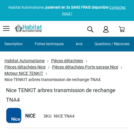
Habitat Automatisme,
paiement en 3x SANS FRAIS disponible
Contactez
nous !
Pani
Rechercher
Description
Fiches techniques
Avis
Questions / Réponses
Habitat Automatisme
Pièces détachées
Pièces détachées Nice
Pièces détachées Porte garage Nice
Moteur NICE TENKIT
Nice TENKIT arbres transmission de rechange TNA4
Nice TENKIT arbres transmission de rechange
TNA4
NICE
SKU
NICE TNA4
Skip