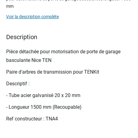
beginning
mm
of
the
Voir la description complète
images
gallery
Description
Pièce détachée pour motorisation de porte de garage
basculante Nice TEN
Paire d'arbres de transmission pour TENKit
Descriptif :
- Tube acier galvanisé 20 x 20 mm
- Longueur 1500 mm (Recoupable)
Ref constructeur : TNA4