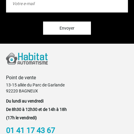
à
notre
lettre
d’information
:
Envoyer
Point de vente
13-15 allée du Parc de Garlande
92220 BAGNEUX
Du lundi au vendredi
De 8h30 à 12h30 et de 14h à 18h
(17h le vendredi)
01 41 17 43 67