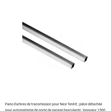
to
the
end
of
the
images
gallery
Skip
to
Paire d'arbres de transmission pour Nice TenKit ; pièce détachée
the
pour automatisme de porte de garage basculante ; longueur 1500