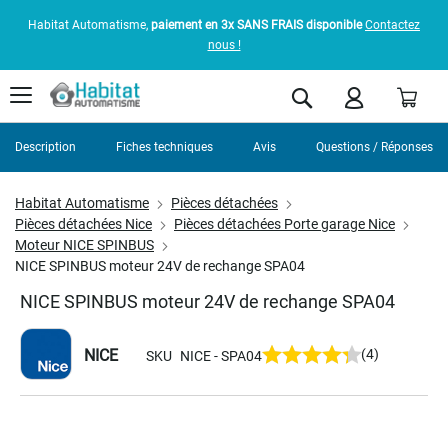
Habitat Automatisme,
paiement en 3x SANS FRAIS disponible
Contactez
nous !
Pani
Rechercher
Description
Fiches techniques
Avis
Questions / Réponses
Habitat Automatisme
Pièces détachées
Pièces détachées Nice
Pièces détachées Porte garage Nice
Moteur NICE SPINBUS
NICE SPINBUS moteur 24V de rechange SPA04
NICE SPINBUS moteur 24V de rechange SPA04
NICE
(4)
SKU
NICE - SPA04
Skip
to
the