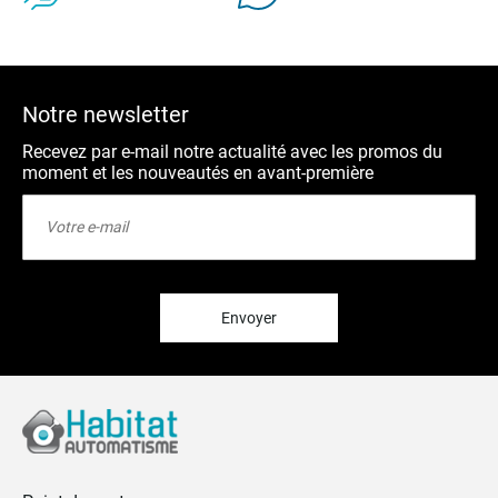
Notre newsletter
Recevez par e-mail notre actualité avec les promos du
moment et les nouveautés en avant-première
Inscription
à
notre
lettre
d’information
:
Envoyer