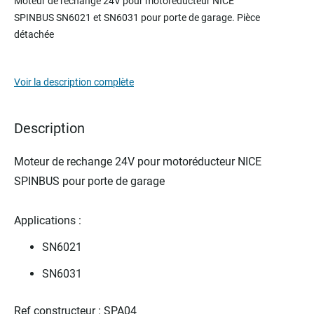
Moteur de rechange 24V pour motoréducteur NICE
the
SPINBUS
SN6021 et SN6031
pour porte de garage
. Pièce
beginning
détachée
of
the
images
Voir la description complète
gallery
Description
Moteur de rechange 24V pour motoréducteur NICE
SPINBUS pour porte de garage
Applications :
SN6021
SN6031
Ref constructeur : SPA04