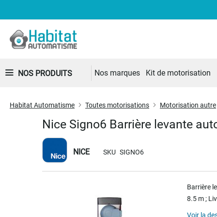
Nos marques
Kit de motorisation
NOS PRODUITS
Habitat Automatisme
Toutes motorisations
Motorisation autre
Nice Signo6 Barrière levante au
NICE
SKU
SIGNO6
Skip
Barrière l
to
8.5 m ; Li
the
end
Voir la de