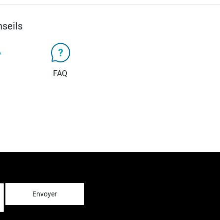
seils
FAQ
Envoyer