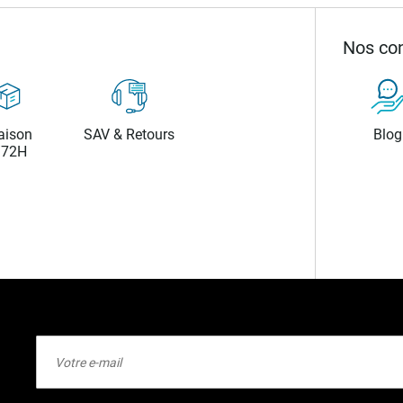
Nos con
aison
SAV & Retours
Blog
/72H
Inscription
à
notre