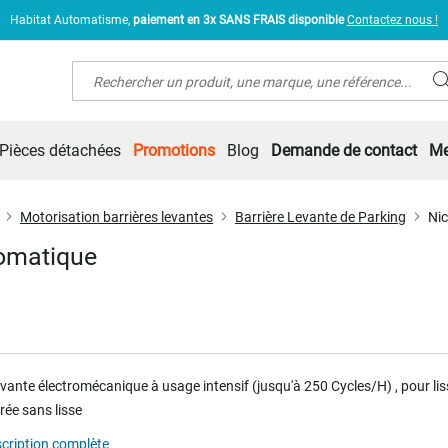
Habitat Automatisme,
paiement en 3x SANS FRAIS disponible
Contactez nous !
Rechercher
Pièces détachées
Promotions
Blog
Demande de contact
Me
Motorisation barrières levantes
Barrière Levante de Parking
Nic
tomatique
evante électromécanique à usage intensif (jusqu'à 250 Cycles/H) , pour lis
vrée sans lisse
scription complète