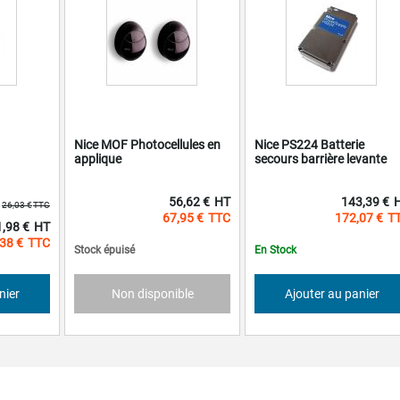
Nice MOF Photocellules en
Nice PS224 Batterie
applique
secours barrière levante
56,62 €
143,39 €
26,03 €
67,95 €
172,07 €
1,98 €
al
38 €
Stock épuisé
En Stock
nier
Non disponible
Ajouter au panier