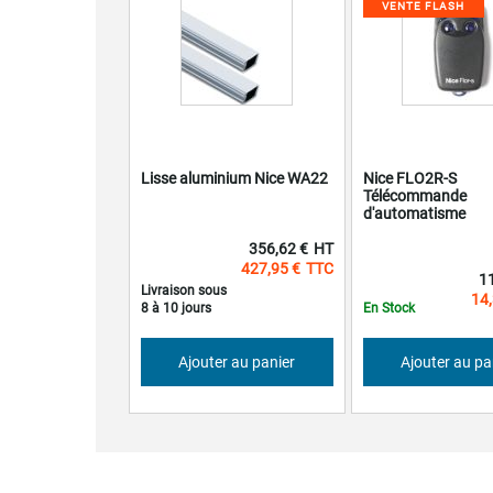
VENTE FLASH
Lisse aluminium Nice WA22
Nice FLO2R-S
Télécommande
d'automatisme
356,62 €
427,95 €
Prix
1
Spéci
Livraison sous
14,
8 à 10 jours
En Stock
Ajouter au panier
Ajouter au pa