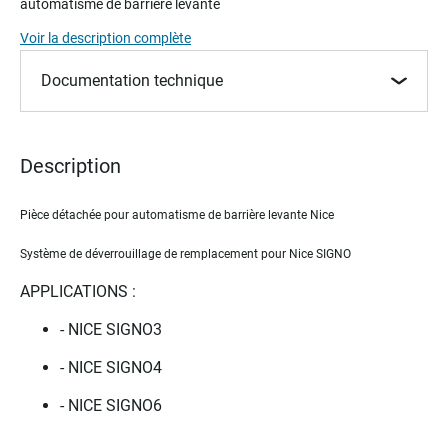
automatisme de barrière levante
beginning
of
Voir la description complète
the
images
Documentation technique
gallery
Description
Pièce détachée pour automatisme de barrière levante Nice
Système de déverrouillage de remplacement pour Nice SIGNO
APPLICATIONS :
- NICE SIGNO3
- NICE SIGNO4
- NICE SIGNO6