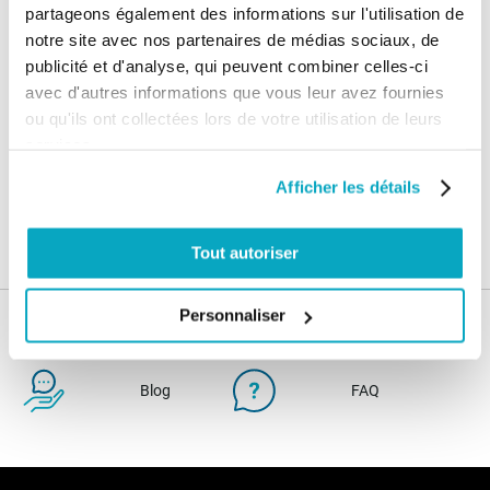
Nos services
partageons également des informations sur l'utilisation de
notre site avec nos partenaires de médias sociaux, de
Paiement
Paiement en
publicité et d'analyse, qui peuvent combiner celles-ci
100% sécurisé
3x sans frais
avec d'autres informations que vous leur avez fournies
ou qu'ils ont collectées lors de votre utilisation de leurs
Livraison
SAV & Retours
services.
24/72H
Afficher les détails
Garanties
Tout autoriser
Personnaliser
Nos conseils
Blog
FAQ