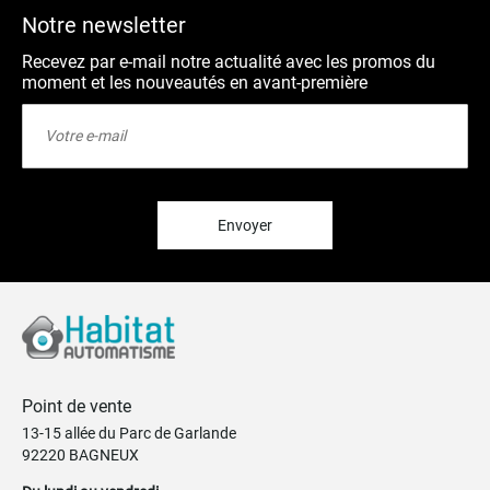
Notre newsletter
Recevez par e-mail notre actualité avec les promos du
moment et les nouveautés en avant-première
Inscription
à
notre
lettre
d’information
:
Envoyer
Point de vente
13-15 allée du Parc de Garlande
92220 BAGNEUX