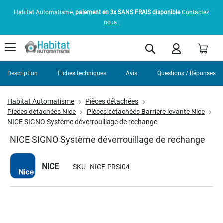
Habitat Automatisme,
paiement en 3x SANS FRAIS disponible
Contactez
nous !
Pani
Rechercher
Description
Fiches techniques
Avis
Questions / Réponses
Habitat Automatisme
Pièces détachées
Pièces détachées Nice
Pièces détachées Barrière levante Nice
NICE SIGNO Système déverrouillage de rechange
NICE SIGNO Système déverrouillage de rechange
NICE
SKU
NICE-PRSI04
Skip
to
the
end