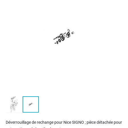
of
the
images
gallery
Skip
to
Déverrouillage de rechange pour Nice SIGNO ; pièce détachée pour
the