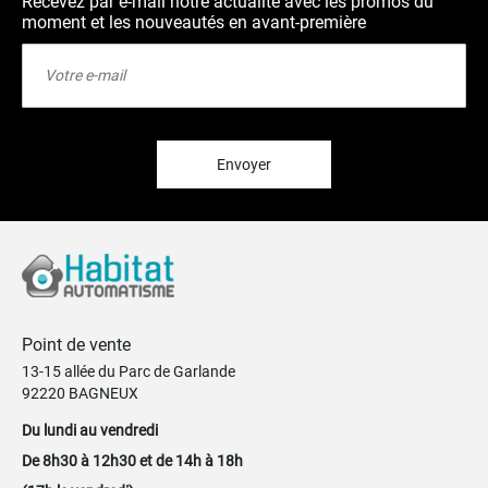
Recevez par e-mail notre actualité avec les promos du
moment et les nouveautés en avant-première
Inscription
à
notre
lettre
d’information
:
Envoyer
Point de vente
13-15 allée du Parc de Garlande
92220 BAGNEUX
Du lundi au vendredi
De 8h30 à 12h30 et de 14h à 18h