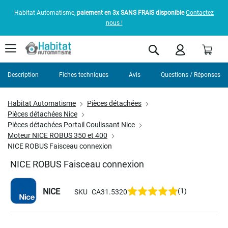
Habitat Automatisme,
paiement en 3x SANS FRAIS disponible
Contactez
nous !
Pani
Rechercher
Description
Fiches techniques
Avis
Questions / Réponses
Habitat Automatisme
Pièces détachées
Pièces détachées Nice
Pièces détachées Portail Coulissant Nice
Moteur NICE ROBUS 350 et 400
NICE ROBUS Faisceau connexion
NICE ROBUS Faisceau connexion
NICE
(1)
SKU
CA31.5320
Skip
to