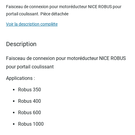
to
Faisceau de connexion pour motoréducteur NICE ROBUS pour
the
portail coulissant
. Pièce détachée
beginning
of
Voir la description complète
the
images
gallery
Description
Faisceau de connexion pour motoréducteur NICE ROBUS
pour portail coulissant
Applications :
Robus 350
Robus 400
Robus 600
Robus 1000