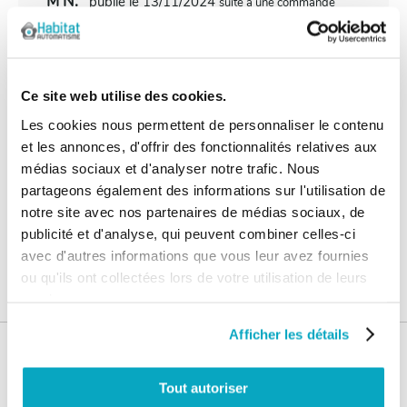
M N.
publié le 13/11/2024
suite à une commande
du 20/10/2024
5/5
Établissement et personnel de grande qualité à
recommander sans hésitation.
Ce site web utilise des cookies.
Les cookies nous permettent de personnaliser le contenu
et les annonces, d'offrir des fonctionnalités relatives aux
médias sociaux et d'analyser notre trafic. Nous
partageons également des informations sur l'utilisation de
Les questions / réponses
notre site avec nos partenaires de médias sociaux, de
Pas encore de questions
publicité et d'analyse, qui peuvent combiner celles-ci
avec d'autres informations que vous leur avez fournies
Connectez vous pour poser votre question
ou qu'ils ont collectées lors de votre utilisation de leurs
services.
Afficher les détails
Nos services
Tout autoriser
Paiement
Paiement en