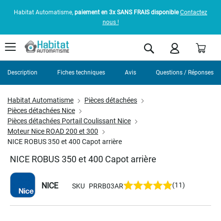
Habitat Automatisme,
paiement en 3x SANS FRAIS disponible
Contactez
nous !
Pani
Rechercher
Description
Fiches techniques
Avis
Questions / Réponses
Habitat Automatisme
Pièces détachées
Pièces détachées Nice
Pièces détachées Portail Coulissant Nice
Moteur Nice ROAD 200 et 300
NICE ROBUS 350 et 400 Capot arrière
NICE ROBUS 350 et 400 Capot arrière
NICE
(11)
SKU
PRRB03AR
Skip
to