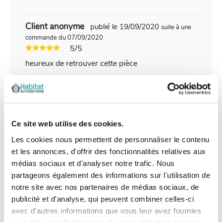
Client anonyme
publié le 19/09/2020
suite à une
commande du 07/09/2020
5/5
heureux de retrouver cette pièce
Client anonyme
publié le 05/06/2020
suite à une
commande du 21/05/2020
5/5
Ce site web utilise des cookies.
Correspond tout à fait à mon attente
Les cookies nous permettent de personnaliser le contenu
et les annonces, d'offrir des fonctionnalités relatives aux
médias sociaux et d'analyser notre trafic. Nous
Client anonyme
partageons également des informations sur l'utilisation de
publié le 12/06/2019
suite à une
commande du 29/05/2019
notre site avec nos partenaires de médias sociaux, de
5/5
publicité et d'analyse, qui peuvent combiner celles-ci
avec d'autres informations que vous leur avez fournies
Satisfait !