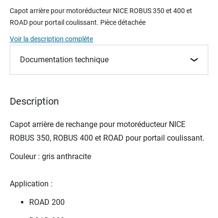
to
Capot arrière pour motoréducteur NICE ROBUS 350 et 400 et
the
ROAD pour portail coulissant.
Pièce détachée
beginning
of
Voir la description complète
the
images
Documentation technique
gallery
Description
Capot arrière de rechange pour motoréducteur NICE
ROBUS 350, ROBUS 400 et ROAD pour portail coulissant.
Couleur : gris anthracite
Application :
ROAD 200