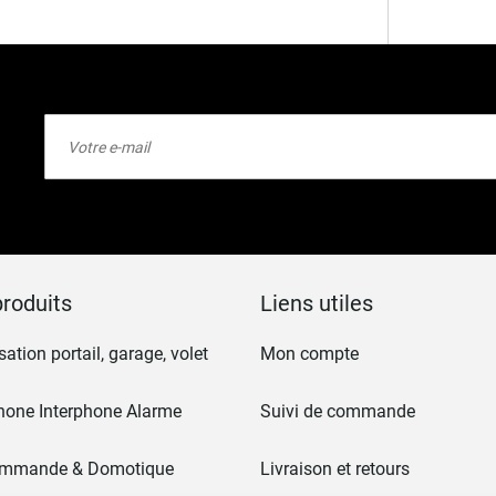
Inscription
à
notre
lettre
d’information
:
roduits
Liens utiles
ation portail, garage, volet
Mon compte
hone Interphone Alarme
Suivi de commande
ommande & Domotique
Livraison et retours