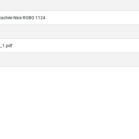
étachée Nice ROBO 1124
_1.pdf