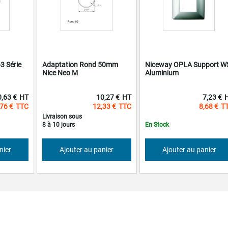
3 Série
Adaptation Rond 50mm
Niceway OPLA Support W
Nice Neo M
Aluminium
0,63 €
10,27 €
7,23 €
76 €
12,33 €
8,68 €
Livraison sous
8 à 10 jours
En Stock
nier
Ajouter au panier
Ajouter au panier