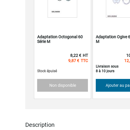
Adaptation Octogonal 60
Adaptation Ogive 6
Série M
M
8,22 €
1
9,87 €
12,
Livraison sous
Stock épuisé
8 à 10 jours
Non disponible
Ajouter au pa
Description