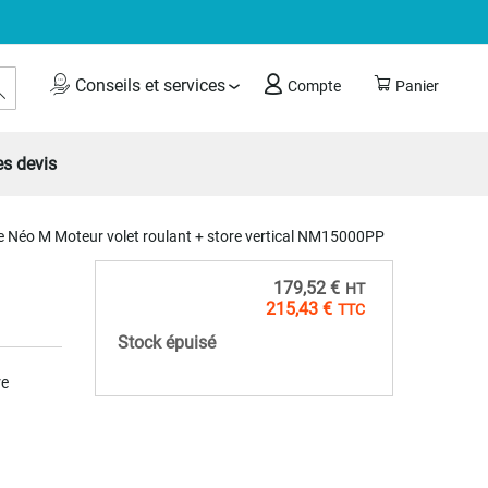
Rechercher
Conseils et services
Compte
Panier
s devis
e Néo M Moteur volet roulant + store vertical NM15000PP
179,52 €
215,43 €
Stock épuisé
re