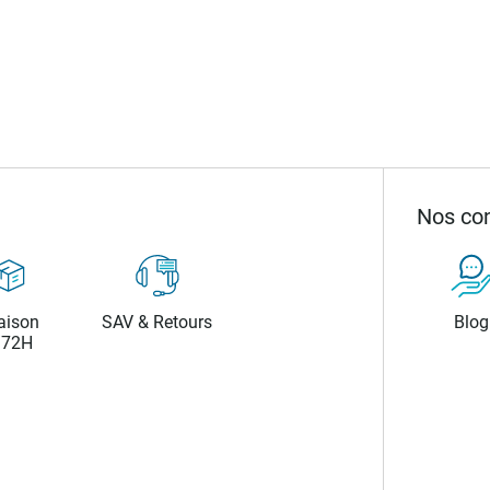
Nos con
aison
SAV & Retours
Blog
/72H