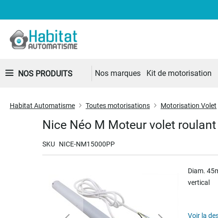
Nos marques
Kit de motorisation
NOS PRODUITS
Habitat Automatisme
Toutes motorisations
Motorisation Volet
Nice Néo M Moteur volet roulant
SKU
NICE-NM15000PP
Skip
Diam. 45m
to
vertical
the
end
of
Voir la de