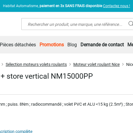
Habitat Automatisme,
paiement en 3x SANS FRAIS disponible
Contactez nous !
Rechercher
Pièces détachées
Promotions
Blog
Demande de contact
Me
Sélection moteurs volets roulants
Moteur volet roulant Nice
Nic
 + store vertical NM15000PP
m ; puiss. 8Nm ; radiocommandé ; volet
PVC et ALU <15 kg (2.5m²) ; Sto
scription complète