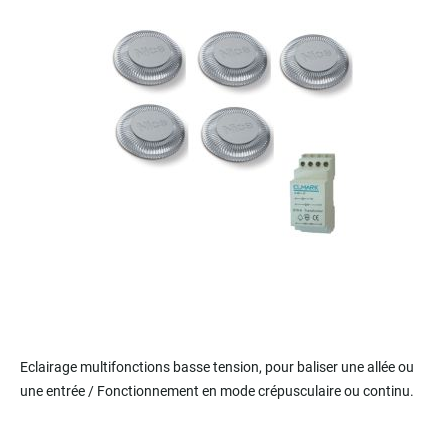
of
the
images
gallery
Skip
to
Eclairage multifonctions basse tension, pour baliser une allée ou
the
une entrée / Fonctionnement en mode crépusculaire ou continu.
beginning
of
the