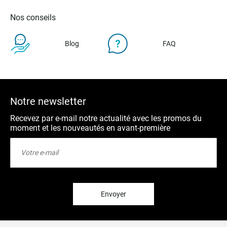
Nos conseils
Blog
FAQ
Notre newsletter
Recevez par e-mail notre actualité avec les promos du
moment et les nouveautés en avant-première
Inscription
à
notre
lettre
d’information
:
Envoyer