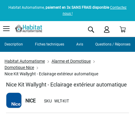
Habitat Automatisme,
paiement en 3x SANS FRAIS disponible
Contactez
nous !
Pani
Rechercher
Description
Fiches techniques
Avis
Questions / Réponses
Habitat Automatisme
Alarme et Domotique
Domotique Nice
Nice Kit Wallyght - Eclairage extérieur automatique
Nice Kit Wallyght - Eclairage extérieur automatique
NICE
SKU
WLT-KIT
Skip
to
the
end