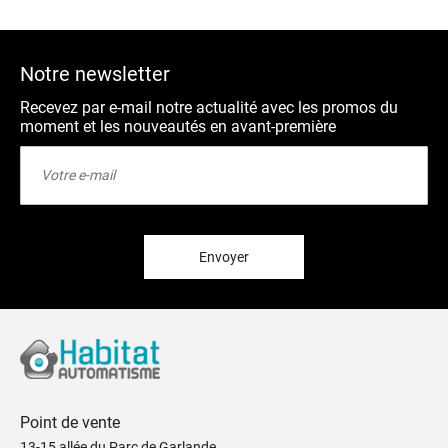
Notre newsletter
Recevez par e-mail notre actualité avec les promos du
moment et les nouveautés en avant-première
Inscription
à
notre
lettre
d’information
:
Envoyer
Point de vente
13-15 allée du Parc de Garlande