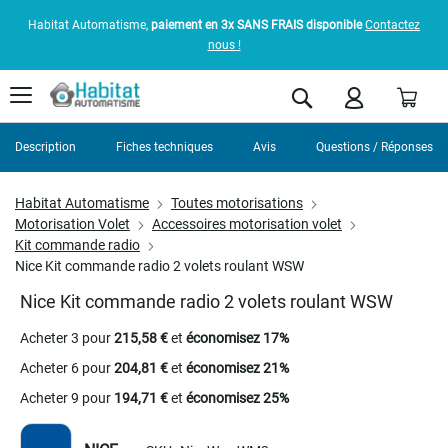
Habitat Automatisme,
paiement en 3x SANS FRAIS disponible
Contactez
nous !
Pani
Rechercher
Description
Fiches techniques
Avis
Questions / Réponses
Habitat Automatisme
Toutes motorisations
Motorisation Volet
Accessoires motorisation volet
Kit commande radio
Nice Kit commande radio 2 volets roulant WSW
Nice Kit commande radio 2 volets roulant WSW
Acheter 3 pour
215,58 €
et
économisez
17
%
Acheter 6 pour
204,81 €
et
économisez
21
%
Acheter 9 pour
194,71 €
et
économisez
25
%