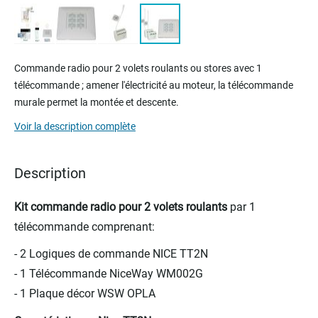
Skip
to
Commande radio pour 2 volets roulants ou stores avec 1
the
télécommande ; amener l'électricité au moteur, la télécommande
beginning
murale permet la montée et descente.
of
the
Voir la description complète
images
gallery
Description
Kit commande radio pour 2 volets roulants
par 1
télécommande comprenant:
- 2 Logiques de commande NICE TT2N
- 1 Télécommande NiceWay WM002G
- 1 Plaque décor WSW OPLA