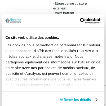
- Strore banne ou store
extérieur
- Volet battant
Garantie
30 mois
Ce site web utilise des cookies.
Les avis clients
Les cookies nous permettent de personnaliser le contenu
Il n'y a pas encore d'avis sur ce produit
et les annonces, d'offrir des fonctionnalités relatives aux
médias sociaux et d'analyser notre trafic. Nous
partageons également des informations sur l'utilisation de
Les questions / réponses
notre site avec nos partenaires de médias sociaux, de
Pas encore de questions
publicité et d'analyse, qui peuvent combiner celles-ci
Connectez vous pour poser votre question
avec d'autres informations que vous leur avez fournies
ou qu'ils ont collectées lors de votre utilisation de leurs
services.
Produits complémentaires
Afficher les détails