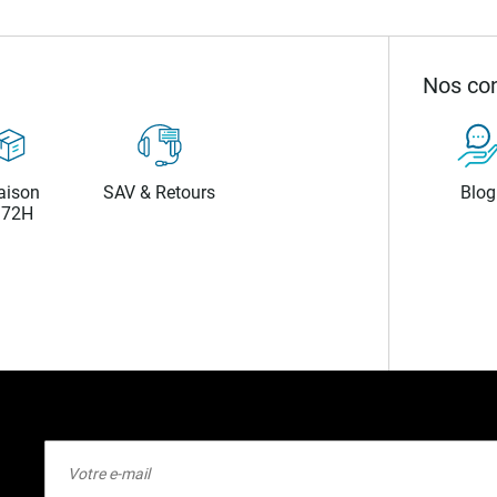
Nos con
aison
SAV & Retours
Blog
/72H
Inscription
à