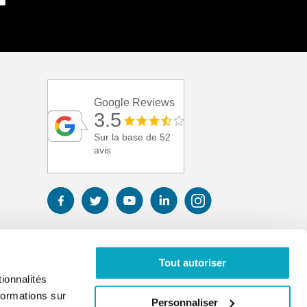
Google Reviews
3.5
Sur la base de 52
avis
Tout autoriser
ionnalités
formations sur
Personnaliser