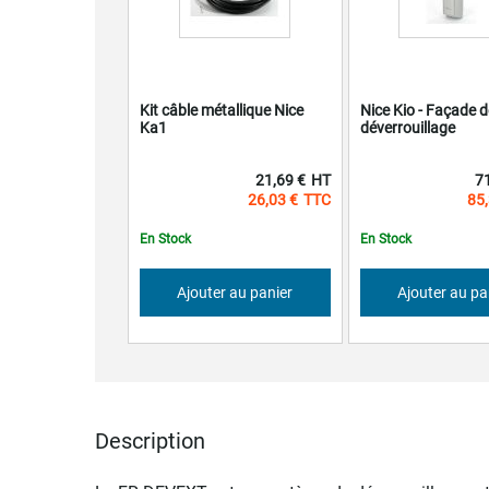
Kit câble métallique Nice
Nice Kio - Façade d
Ka1
déverrouillage
21,69 €
7
26,03 €
85,
En Stock
En Stock
Ajouter au panier
Ajouter au pa
Description