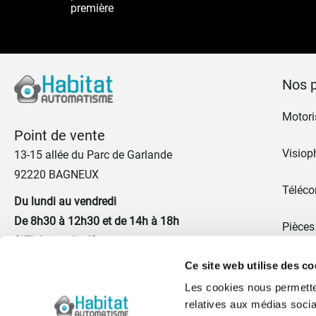
première
Nos p
Motoris
Point de vente
Visiop
13-15 allée du Parc de Garlande
92220 BAGNEUX
Téléc
Du lundi au vendredi
De 8h30 à 12h30 et de 14h à 18h
Pièces
(17h le vendredi)
Promo
Ce site web utilise des co
01 41 17 43 67
Les cookies nous permetten
Portes
relatives aux médias socia
Nous contacter