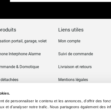
notre
lettre
d’information
:
roduits
Liens utiles
ation portail, garage, volet
Mon compte
hone Interphone Alarme
Suivi de commande
ommande & Domotique
Livraison et retours
 détachées
Mentions légales
CGV
okies.
t de personnaliser le contenu et les annonces, d'offrir des fonct
 & Portails
Paiement en 3x sans frais
ux et d'analyser notre trafic. Nous partageons également des in