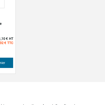
e
1,10 €
32 €
nier