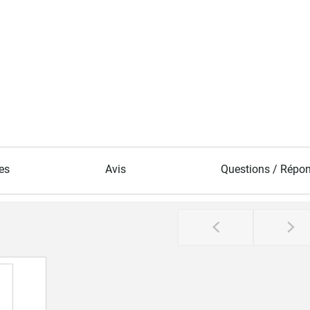
es
Avis
Questions / Répo