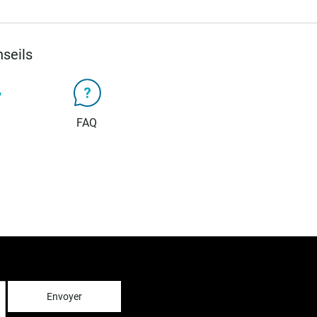
seils
FAQ
Envoyer