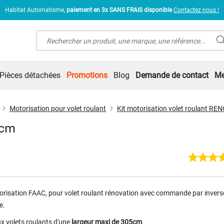
Habitat Automatisme,
paiement en 3x SANS FRAIS disponible
Contactez nous !
Rechercher
Pièces détachées
Promotions
Blog
Demande de contact
Me
Motorisation pour volet roulant
Kit motorisation volet roulant RE
0cm
torisation FAAC, pour volet roulant rénovation avec commande par invers
e.
x volets roulants d'une
largeur maxi de 305cm
.