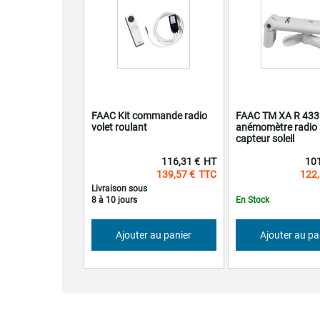
FAAC Kit commande radio
FAAC TM XA R 433
volet roulant
anémomètre radio 
capteur soleil
116,31 €
101
139,57 €
122,
Livraison sous
8 à 10 jours
En Stock
Ajouter au panier
Ajouter au pa