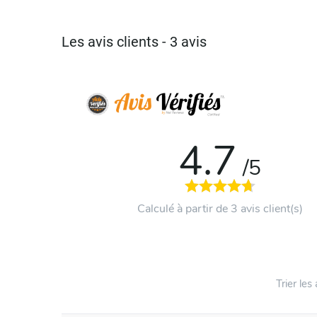
Les avis clients - 3 avis
4.7
/5
Calculé à partir de 3 avis client(s)
Trier les 