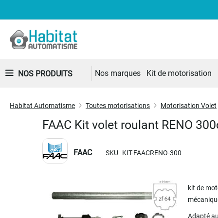
Nos marques
Kit de motorisation
NOS PRODUITS
Habitat Automatisme
Toutes motorisations
Motorisation Volet
FAAC Kit volet roulant RENO 30
FAAC
SKU
KIT-FAACRENO-300
Skip
kit de mo
to
mécaniqu
the
end
Adapté au