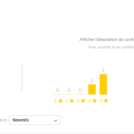
Afficher l'attestation de conf
Avis soumis à un contrô
2
1
0
0
0
1
2
3
4
5
avis :