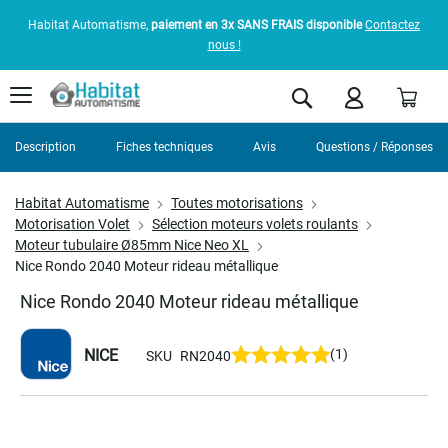
Habitat Automatisme,
paiement en 3x SANS FRAIS disponible
Contactez
nous !
Pani
Rechercher
Description
Fiches techniques
Avis
Questions / Réponses
Habitat Automatisme
Toutes motorisations
Motorisation Volet
Sélection moteurs volets roulants
Moteur tubulaire Ø85mm Nice Neo XL
Nice Rondo 2040 Moteur rideau métallique
Nice Rondo 2040 Moteur rideau métallique
NICE
(1)
SKU
RN2040
Skip
to
the