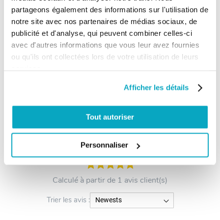
partageons également des informations sur l'utilisation de
notre site avec nos partenaires de médias sociaux, de
Garantie
30 mois
publicité et d'analyse, qui peuvent combiner celles-ci
avec d'autres informations que vous leur avez fournies
ou qu'ils ont collectées lors de votre utilisation de leurs
Les avis clients - 1 avis
services.
Afficher les détails
Tout autoriser
Afficher l'attestation de confiance
Avis soumis à un contrôle
5
Personnaliser
/5
Calculé à partir de 1 avis client(s)
Trier les avis :