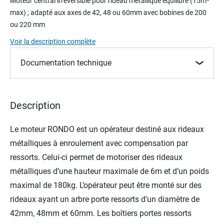
Moteur central irréversible pour rideau métallique équilibré (15m²
the
max) ; adapté aux axes de 42, 48 ou 60mm avec bobines de 200
beginning
ou 220 mm
of
the
Voir la description complète
images
gallery
Documentation technique
Description
Le moteur RONDO est un opérateur destiné aux rideaux
métalliques à enroulement avec compensation par
ressorts. Celui-ci permet de motoriser des rideaux
métalliques d’une hauteur maximale de 6m et d’un poids
maximal de 180kg. L’opérateur peut être monté sur des
rideaux ayant un arbre porte ressorts d’un diamètre de
42mm, 48mm et 60mm. Les boîtiers portes ressorts