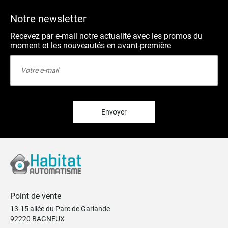
Notre newsletter
Recevez par e-mail notre actualité avec les promos du
moment et les nouveautés en avant-première
Inscription
à
notre
lettre
d’information
:
Envoyer
Point de vente
13-15 allée du Parc de Garlande
92220 BAGNEUX