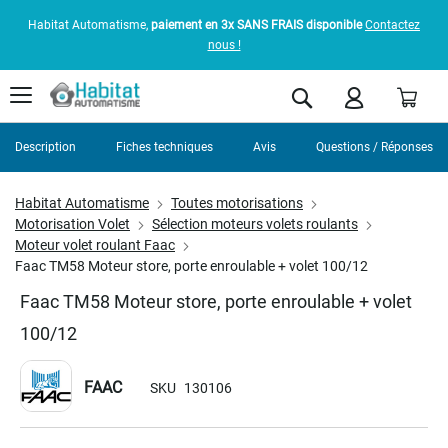
Habitat Automatisme,
paiement en 3x SANS FRAIS disponible
Contactez
nous !
Pani
Rechercher
Description
Fiches techniques
Avis
Questions / Réponses
Habitat Automatisme
Toutes motorisations
Motorisation Volet
Sélection moteurs volets roulants
Moteur volet roulant Faac
Faac TM58 Moteur store, porte enroulable + volet 100/12
Faac TM58 Moteur store, porte enroulable + volet
100/12
FAAC
SKU
130106
Skip