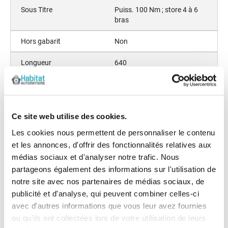
Sous Titre
Puiss. 100 Nm ; store 4 à 6
bras
Hors gabarit
Non
Longueur
640
Largeur minimum du
400
tableau (cm)
Largeur maximum du
600
Ce site web utilise des cookies.
tableau (cm)
Les cookies nous permettent de personnaliser le contenu
et les annonces, d'offrir des fonctionnalités relatives aux
médias sociaux et d'analyser notre trafic. Nous
Les avis clients
partageons également des informations sur l'utilisation de
Il n'y a pas encore d'avis sur ce produit
notre site avec nos partenaires de médias sociaux, de
publicité et d'analyse, qui peuvent combiner celles-ci
avec d'autres informations que vous leur avez fournies
Les questions / réponses
ou qu'ils ont collectées lors de votre utilisation de leurs
Pas encore de questions