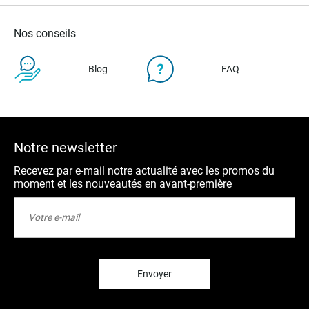
Nos conseils
Blog
FAQ
Notre newsletter
Recevez par e-mail notre actualité avec les promos du
moment et les nouveautés en avant-première
Inscription
à
notre
lettre
d’information
:
Envoyer