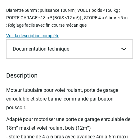
Skip
to
Diamètre 58mm ; puissance 100Nm ; VOLET poids <150 kg ;
the
PORTE GARAGE <18 m² (BOIS <12 m²)) ; STORE 4 à 6 bras <5 m
beginning
; Réglage facile avec fin course mécanique
of
the
Voir la description complète
images
gallery
Documentation technique
Description
Moteur tubulaire pour volet roulant, porte de garage
enroulable et store banne, commandé par bouton
poussoir.
Adapté pour motoriser une porte de garage enroulable de
18m² maxi et volet roulant bois (12m²)
- store banne de 4 à 6 bras avec avancée 4m à 5m maxi