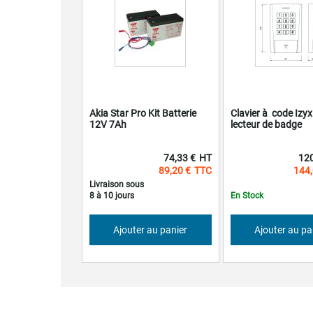
Akia Star Pro Kit Batterie
Clavier à code Izyx
12V 7Ah
lecteur de badge
74,33 €
120
89,20 €
144,
Livraison sous
8 à 10 jours
En Stock
Ajouter au panier
Ajouter au pa