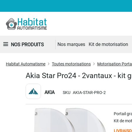
Nos marques
Kit de motorisation
NOS PRODUITS
Habitat Automatisme
Toutes motorisations
Motorisation Portai
Akia Star Pro24 - 2vantaux - kit g
AKIA
SKU
AKIA-STAR-PRO-2
Skip
Portail g
to
Kit de mot
the
end
LIVRAISO