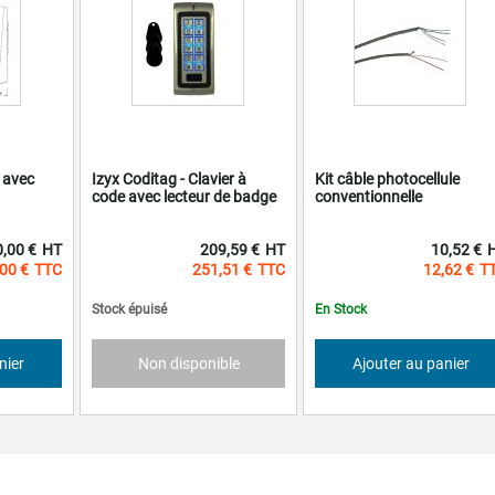
 avec
Izyx Coditag - Clavier à
Kit câble photocellule
code avec lecteur de badge
conventionnelle
,00 €
209,59 €
10,52 €
00 €
251,51 €
12,62 €
Stock épuisé
En Stock
nier
Non disponible
Ajouter au panier