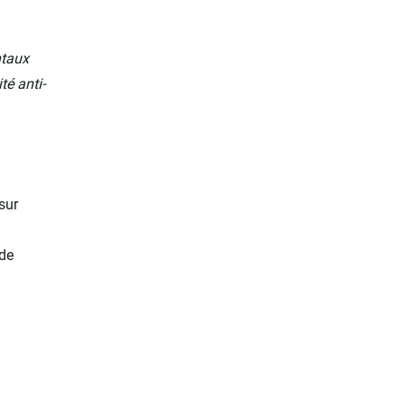
ntaux
é anti-
ur
de