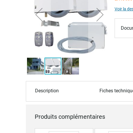
of
Voir la de
the
images
gallery
Docum
Skip
to
Description
Fiches techniqu
the
beginning
of
the
Produits complémentaires
images
gallery