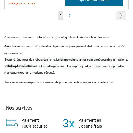
102,60 €
Page
Page
Suiva
Vous
Page
1
-
2
lisez
actuellement
Accessoires pour votre motorisation de portail, quelle soit coulissante ou battante.
la
Gyrophares
, lampes de signalisation clignotantes : pour prévenir de la manœuvre en cours d'un
page
automatisme.
Sécurité : équipées de globes résistants, les
lampes clignotantes
sont protégées des infiltrations.
Cellules photoélectriques
détectent la présence et ainsi protègent vos proches en stoppant la
manœuvre pour une meilleure sécurité.
Tous les accessoirespour motorisation de portail, toutes les marques, au meilleur prix.
Nos services
Paiement
Paiement en
100% sécurisé
3x sans frais