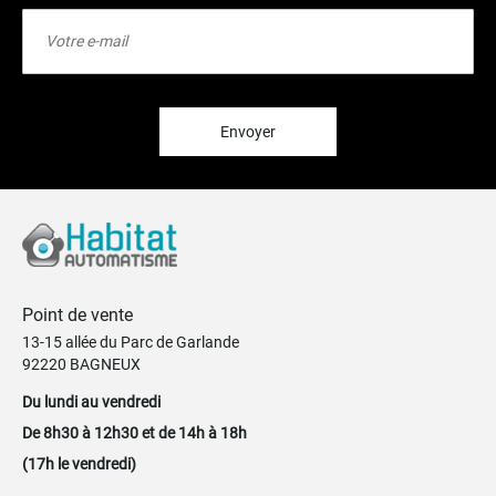
Inscription
à
notre
lettre
d’information
:
Envoyer
Point de vente
13-15 allée du Parc de Garlande
92220 BAGNEUX
Du lundi au vendredi
De 8h30 à 12h30 et de 14h à 18h
(17h le vendredi)