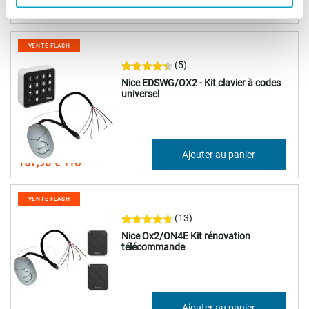
Ajouter au panier
136,63 €
VENTE FLASH
(5)
Nice EDSWG/OX2 - Kit clavier à codes
universel
131,58 €
Ajouter au panier
157,90 €
VENTE FLASH
(13)
Nice Ox2/ON4E Kit rénovation
télécommande
85,50 €
Ajouter au panier