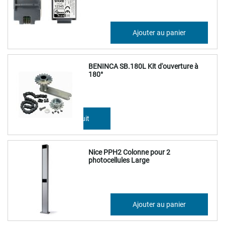
96,38 €
Ajouter au panier
115,66 €
BENINCA SB.180L Kit d'ouverture à
180°
Détails du produit
Nice PPH2 Colonne pour 2
photocellules Large
104,83 €
Ajouter au panier
125,80 €