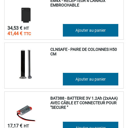
EM4X - RECEPTEUR 4 CANAUX
EMBROCHABLE
34,53 €
Ajouter au panier
41,44 €
CLNSAFE - PAIRE DE COLONNES H50
CM
75,00 €
Ajouter au panier
90,00 €
BAT388 - BATTERIE 3V 1.2Ah (2xAAA)
AVEC CÂBLE ET CONNECTEUR POUR
"SECURE "
17,17 €
Ajouter au panier