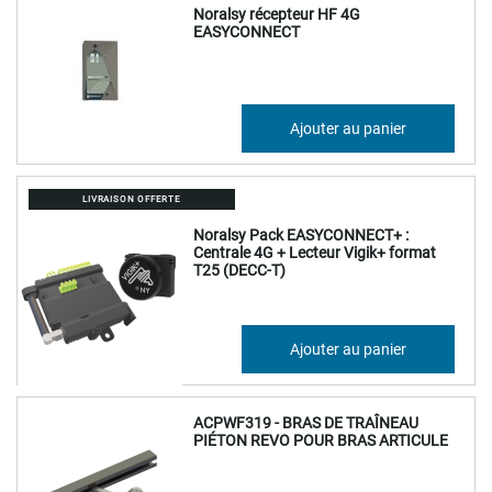
Noralsy récepteur HF 4G
EASYCONNECT
206,17 €
Ajouter au panier
247,40 €
LIVRAISON OFFERTE
Noralsy Pack EASYCONNECT+ :
Centrale 4G + Lecteur Vigik+ format
T25 (DECC-T)
368,82 €
Ajouter au panier
442,58 €
ACPWF319 - BRAS DE TRAÎNEAU
PIÉTON REVO POUR BRAS ARTICULE