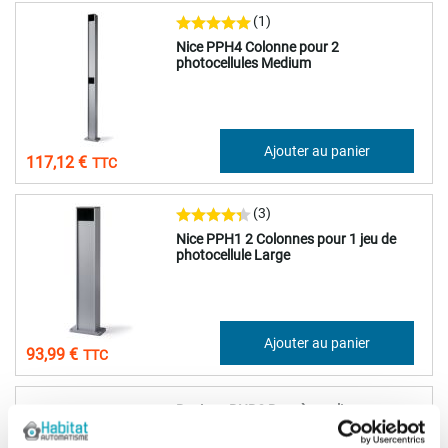
(1)
Nice PPH4 Colonne pour 2
photocellules Medium
97,60 €
Ajouter au panier
117,12 €
(3)
Nice PPH1 2 Colonnes pour 1 jeu de
photocellule Large
78,32 €
Ajouter au panier
93,99 €
Beninca BNBS Bras à coulisse