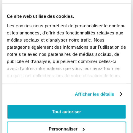
Ce site web utilise des cookies.
Détails du produit
Les cookies nous permettent de personnaliser le contenu
et les annonces, d'offrir des fonctionnalités relatives aux
(2)
médias sociaux et d'analyser notre trafic. Nous
CCE - BPM 60 Barre palpeuse - Pour
partageons également des informations sur l'utilisation de
portails coulissants et battants
notre site avec nos partenaires de médias sociaux, de
publicité et d'analyse, qui peuvent combiner celles-ci
avec d'autres informations que vous leur avez fournies
88,87 €
ou qu'ils ont collectées lors de votre utilisation de leurs
Ajouter au panier
106,65 €
services.
Afficher les détails
(3)
VIRO V96 PLA10 Serrure électrique 12
Vac verticale
Tout autoriser
Personnaliser
113,86 €