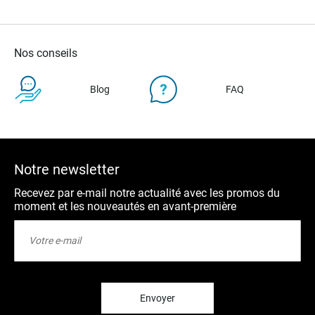
Nos conseils
Blog
FAQ
Notre newsletter
Recevez par e-mail notre actualité avec les promos du
moment et les nouveautés en avant-première
Inscription
à
notre
lettre
d’information
:
Envoyer