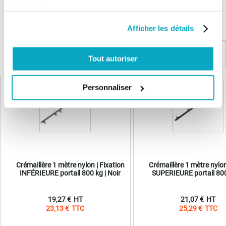
Pas encore de questions
services.
Connectez vous pour poser votre question
Afficher les détails
Tout autoriser
Produits complémentaires
Personnaliser
Crémaillère 1 mètre nylon | Fixation
Crémaillère 1 mètre nylon
INFÉRIEURE portail 800 kg | Noir
SUPERIEURE portail 800 
19,27 €
21,07 €
23,13 €
25,29 €