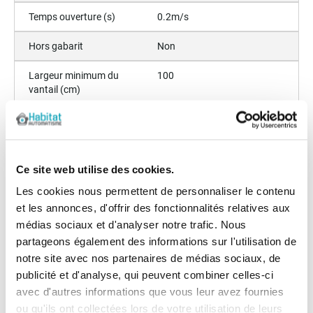
Temps ouverture (s)
0.2m/s
Hors gabarit
Non
Largeur minimum du
100
vantail (cm)
Couple (Nm)
50
Hauteur
336
Ce site web utilise des cookies.
Pièces détachées
FAAC-746-ER-vue-eclatee-
Les cookies nous permettent de personnaliser le contenu
BD_2.pdf
et les annonces, d'offrir des fonctionnalités relatives aux
médias sociaux et d'analyser notre trafic. Nous
Les avis clients
partageons également des informations sur l'utilisation de
notre site avec nos partenaires de médias sociaux, de
Il n'y a pas encore d'avis sur ce produit
publicité et d'analyse, qui peuvent combiner celles-ci
avec d'autres informations que vous leur avez fournies
Les questions / réponses
ou qu'ils ont collectées lors de votre utilisation de leurs