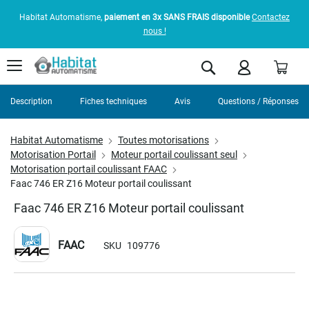
Habitat Automatisme,
paiement en 3x SANS FRAIS disponible
Contactez
nous !
Pani
Rechercher
Description
Fiches techniques
Avis
Questions / Réponses
Habitat Automatisme
Toutes motorisations
Motorisation Portail
Moteur portail coulissant seul
Motorisation portail coulissant FAAC
Faac 746 ER Z16 Moteur portail coulissant
Faac 746 ER Z16 Moteur portail coulissant
FAAC
SKU
109776
Skip
to
the