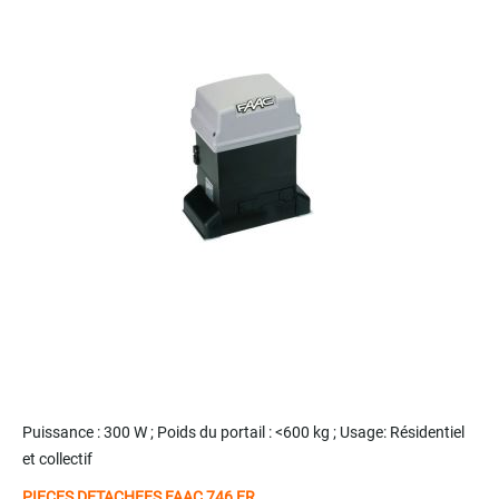
end
of
the
images
gallery
Skip
to
Puissance : 300 W ; Poids du portail : <
600 kg
; Usage:
Résidentiel
the
et collectif
beginning
of
PIECES DETACHEES FAAC 746 ER