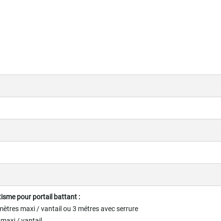
sme pour portail battant :
 mètres maxi / vantail ou 3 métres avec serrure
 maxi / vantail