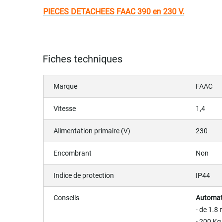
PIECES DETACHEES FAAC 390 en 230 V.
Fiches techniques
Marque
FAAC
Vitesse
1,4
Alimentation primaire (V)
230
Encombrant
Non
Indice de protection
IP44
Conseils
Automati
- de 1.8
- 200 Kg