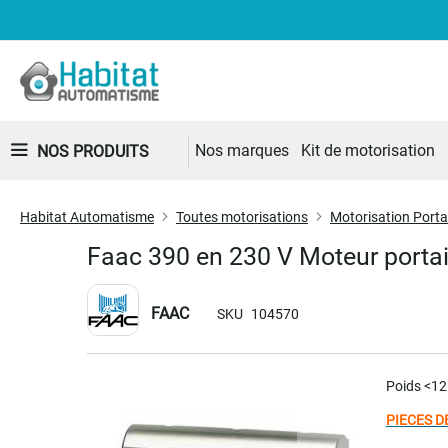
Nos marques
Kit de motorisation
NOS PRODUITS
Habitat Automatisme
Toutes motorisations
Motorisation Portai
Faac 390 en 230 V Moteur portai
FAAC
SKU
104570
Skip
Poids <12
to
the
PIECES D
end