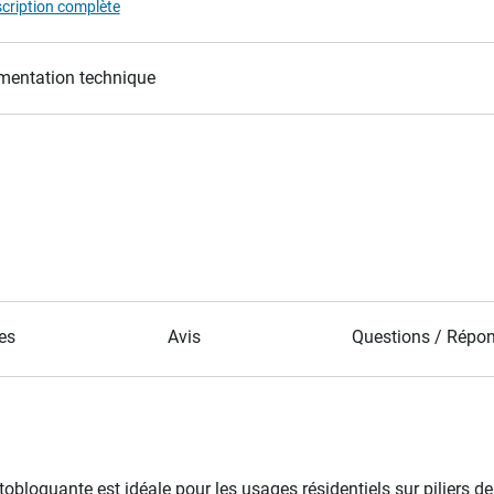
scription complète
entation technique
es
Avis
Questions / Répo
tobloquante est idéale pour les usages résidentiels sur piliers de