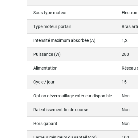
Sous type moteur
Electro
Type moteur portail
Bras art
Intensité maximum absorbée (A)
1,2
Puissance (W)
280
Alimentation
Réseau é
Cycle / jour
15
Option déverrouillage extérieur disponible
Non
Ralentissement fin de course
Non
Hors gabarit
Non
Largeur minimum du vantail (cm)
100