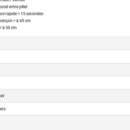
 posé entre pilier
ure rapide < 15 secondes
coinçon > à 45 cm
 < à 30 cm
iel
iers