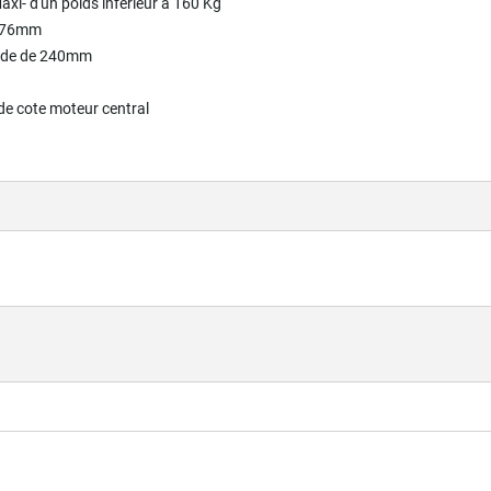
axi- d'un poids inférieur à 160 Kg
e 76mm
 de de 240
mm