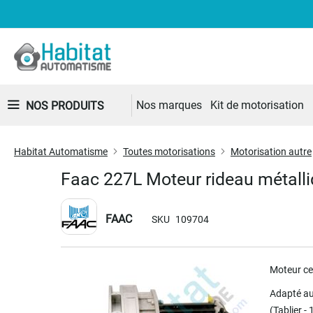
Nos marques
Kit de motorisation
NOS PRODUITS
Habitat Automatisme
Toutes motorisations
Motorisation autre
Faac 227L Moteur rideau métall
FAAC
SKU
109704
Skip
Moteur ce
to
the
Adapté a
end
(Tablier -