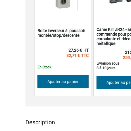
Came KIT ZR24 - a
Boite inverseur à poussoir
commande pour po
montée/stop/descente
enroulante et ridea
métallique
27,26 €
216
32,71 €
259,
Livraison sous
En Stock
8 à 10 jours
Ajouter au panier
Ajouter au pa
Description