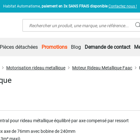
Habitat Automatisme,
paiement en 3x SANS FRAIS disponible
Contactez nous !
Rechercher
Pièces détachées
Promotions
Blog
Demande de contact
Me
Motorisation rideau metallique
Moteur Rideau Metallique Faac
ique
ntral pour rideau métallique équilibré par axe compensé par ressort
ux axe de 76mm avec bobine de 240mm
 13m² maxi)