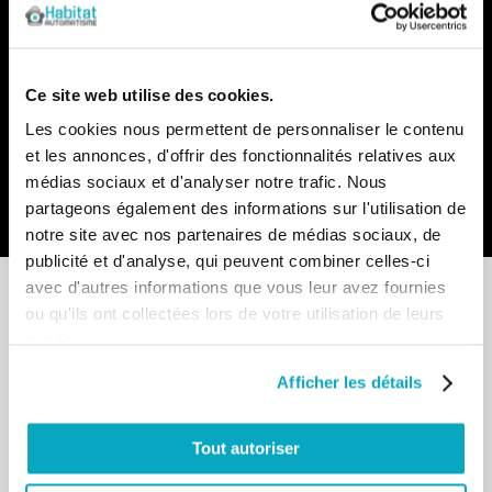
Recevez par e-mail notre actualité avec les promos du
moment et les nouveautés en avant-première
Inscription
Ce site web utilise des cookies.
à
Les cookies nous permettent de personnaliser le contenu
notre
lettre
et les annonces, d'offrir des fonctionnalités relatives aux
d’information
médias sociaux et d'analyser notre trafic. Nous
:
Envoyer
partageons également des informations sur l'utilisation de
notre site avec nos partenaires de médias sociaux, de
publicité et d'analyse, qui peuvent combiner celles-ci
avec d'autres informations que vous leur avez fournies
ou qu'ils ont collectées lors de votre utilisation de leurs
services.
Point de vente
Afficher les détails
13-15 allée du Parc de Garlande
92220 BAGNEUX
Tout autoriser
Du lundi au vendredi