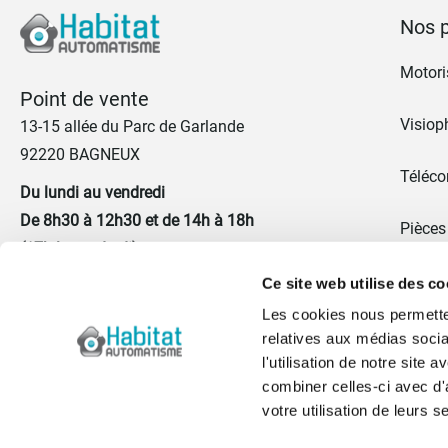
Nos p
Motoris
Point de vente
Visiop
13-15 allée du Parc de Garlande
92220 BAGNEUX
Téléc
Du lundi au vendredi
De 8h30 à 12h30 et de 14h à 18h
Pièces
(17h le vendredi)
Promo
Ce site web utilise des co
01 41 17 43 67
Les cookies nous permetten
Portes
relatives aux médias socia
Nous contacter
l'utilisation de notre site
Blog
combiner celles-ci avec d'
votre utilisation de leurs s
Qui s