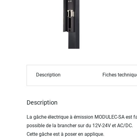
of
the
images
gallery
Skip
to
Description
Fiches techniqu
the
beginning
of
the
Description
images
gallery
La gâche électrique à émission MODULEC-SA est facil
possible de la brancher sur du 12V-24V et AC/DC.
Cette gâche est à poser en applique.