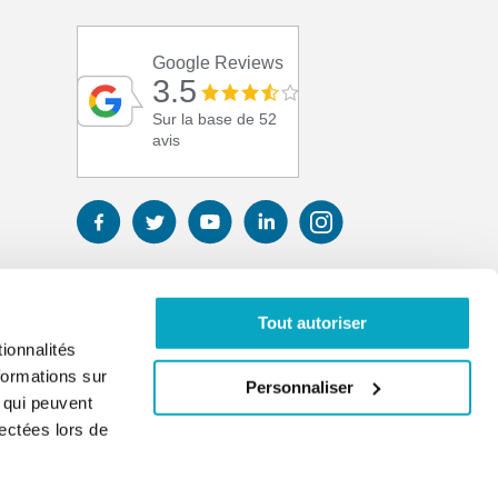
Google Reviews
3.5
Sur la base de 52
avis
Tout autoriser
ionnalités
formations sur
Personnaliser
, qui peuvent
lectées lors de
01 41 17 43 67