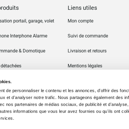
roduits
Liens utiles
ation portail, garage, volet
Mon compte
hone Interphone Alarme
Suivi de commande
ommande & Domotique
Livraison et retours
 détachées
Mentions légales
CGV
okies.
t de personnaliser le contenu et les annonces, d'offrir des fonct
 & Portails
Paiement en 3x sans frais
ux et d'analyser notre trafic. Nous partageons également des in
 avec nos partenaires de médias sociaux, de publicité et d'analyse
Ancien site
autres informations que vous leur avez fournies ou qu'ils ont col
ervices.
ommes nous ?
Plan du site