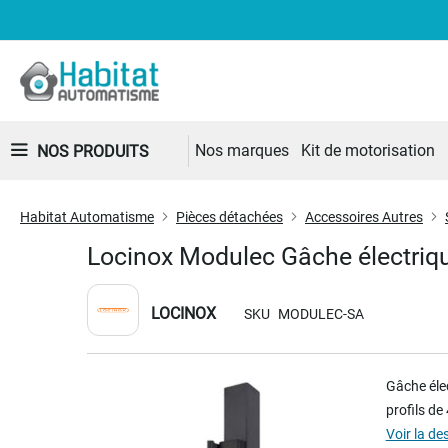
Nos marques
Kit de motorisation
NOS PRODUITS
Habitat Automatisme
Pièces détachées
Accessoires Autres
Locinox Modulec Gâche électriq
LOCINOX
SKU
MODULEC-SA
Skip
Gâche éle
to
profils de
the
Voir la de
end