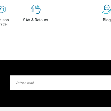
aison
SAV & Retours
Blog
/72H
Inscription
à
notre
lettre
d’information
: