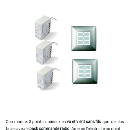
to
the
end
of
the
images
gallery
Skip
to
Commander 3 points lumineux en
va et vient sans fils
, quoi de plus
the
facile avec le
pack commande radio
. Amener l'électricité au point