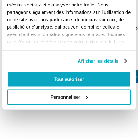
médias sociaux et d'analyser notre trafic. Nous
partageons également des informations sur l'utilisation de
notre site avec nos partenaires de médias sociaux, de
publicité et d'analyse, qui peuvent combiner celles-ci
Commande éclairage à distance -
Nice Ondo Support tél
TT2L
avec d'autres informations que vous leur avez fournies
ou qu'ils ont collectées lors de votre utilisation de leurs
services.
95,18 €
14,46 €
114,22 €
17,35 €
Afficher les détails
Non disponible
Ajouter au panier
Tout autoriser
Personnaliser