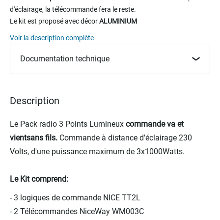
beginning
d'éclairage, la télécommande fera le reste.
of
Le kit est proposé avec décor
ALUMINIUM
the
images
Voir la description complète
gallery
Documentation technique
Description
Le Pack radio 3 Points Lumineux
commande va et
vientsans fils.
Commande à distance d'éclairage 230
Volts, d'une puissance maximum de 3x1000Watts.
Le Kit comprend:
- 3 logiques de commande NICE TT2L
- 2 Télécommandes NiceWay WM003C