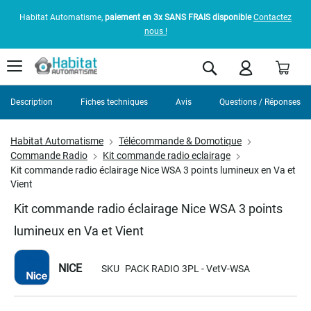
Habitat Automatisme,
paiement en 3x SANS FRAIS disponible
Contactez
nous !
Pani
Rechercher
Description
Fiches techniques
Avis
Questions / Réponses
Habitat Automatisme
Télécommande & Domotique
Commande Radio
Kit commande radio eclairage
Kit commande radio éclairage Nice WSA 3 points lumineux en Va et
Vient
Kit commande radio éclairage Nice WSA 3 points
lumineux en Va et Vient
NICE
SKU
PACK RADIO 3PL - VetV-WSA
Skip