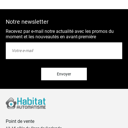
Notre newsletter
Recevez par e-mail notre actualité avec les promos du
moment et les nouveautés en avant-première
Inscription
à
notre
lettre
d’information
:
Envoyer
Point de vente